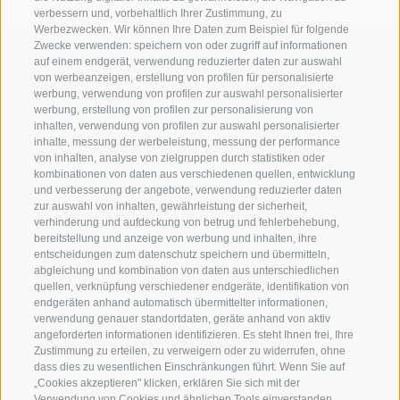
verbessern und, vorbehaltlich Ihrer Zustimmung, zu
Werbezwecken. Wir können Ihre Daten zum Beispiel für folgende
Zwecke verwenden: speichern von oder zugriff auf informationen
auf einem endgerät, verwendung reduzierter daten zur auswahl
von werbeanzeigen, erstellung von profilen für personalisierte
werbung, verwendung von profilen zur auswahl personalisierter
werbung, erstellung von profilen zur personalisierung von
WILLKOMMEN IN DER
SPORT UND 
inhalten, verwendung von profilen zur auswahl personalisierter
FERIENREGION RATSCHINGS
MENGE WOW
inhalte, messung der werbeleistung, messung der performance
von inhalten, analyse von zielgruppen durch statistiken oder
kombinationen von daten aus verschiedenen quellen, entwicklung
JAUFENTAL
SKIFAHREN
und verbesserung der angebote, verwendung reduzierter daten
zur auswahl von inhalten, gewährleistung der sicherheit,
RATSCHINGS
WANDERN
verhinderung und aufdeckung von betrug und fehlerbehebung,
bereitstellung und anzeige von werbung und inhalten, ihre
entscheidungen zum datenschutz speichern und übermitteln,
RIDNAUNTAL
HOCHALPINE
abgleichung und kombination von daten aus unterschiedlichen
quellen, verknüpfung verschiedener endgeräte, identifikation von
BERGBAHNEN
BIKEN
endgeräten anhand automatisch übermittelter informationen,
verwendung genauer standortdaten, geräte anhand von aktiv
angeforderten informationen identifizieren. Es steht Ihnen frei, Ihre
SKISCHULE RATSCHINGS
LANGLAUFEN
Zustimmung zu erteilen, zu verweigern oder zu widerrufen, ohne
dass dies zu wesentlichen Einschränkungen führt. Wenn Sie auf
LUISL'S SKISCHULE IN RATSCHINGS
WASSER ERLE
„Cookies akzeptieren" klicken, erklären Sie sich mit der
Verwendung von Cookies und ähnlichen Tools einverstanden.