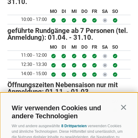
31.10.
MO
DI
MI
DO
FR
SA
SO
10:00 - 17:00
geführte Rundgänge ab 7 Personen (tel.
Anmeldung):
01.04. - 31.10.
MO
DI
MI
DO
FR
SA
SO
11:00 - 12:00
12:30 - 13:30
14:00 - 15:00
Öffnungszeiten Nebensaison nur mit
Anmeldung:
01.11. - 01.03.
MO
DI
MI
DO
FR
SA
SO
Wir verwenden Cookies und
Continu
10:00 - 15:00
andere Technologien
Wir und andere ausgewählte
8 Drittparteien
verwenden Cookies
ZURÜCK
und ähnliche Technologien. Diese Hilfsmittel sind unerlässlich, um
die Nutzung digitaler Inhalte zu gewährleisten, die Navigation zu