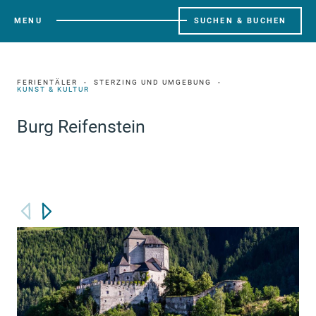
MENU
SUCHEN & BUCHEN
FERIENTÄLER
STERZING UND UMGEBUNG
KUNST & KULTUR
Burg Reifenstein