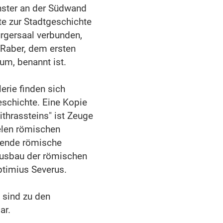
nster an der Südwand
te zur Stadtgeschichte
ürgersaal verbunden,
 Raber, dem ersten
um, benannt ist.
rie finden sich
schichte. Eine Kopie
thrassteins" ist Zeuge
elen römischen
ehende römische
 Ausbau der römischen
ptimius Severus.
 sind zu den
ar.