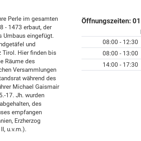
ahre Perle im gesamten
Öffnungszeiten:
01
8 - 1473 erbaut, der
s Umbaus eingefügt.
08:00 - 12:30
ndgetäfel und
Tirol. Hier finden bis
08:00 - 13:00
Die Räume des
14:00 - 17:30
ischen Versammlungen
standsrat während des
hrer Michael Gaismair
5.-17. Jh. wurden
 abgehalten, des
auses empfangen
anien, Erzherzog
I, u.v.m.).