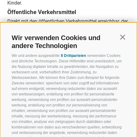
Kinder.
Öffentliche Verkehrsmittel
Direkt mit den öffentlichen Verkehrsmittel erreichbar, der
Busbahnhof befindet sich vor dem Eingang.
Wir verwenden Cookies und
Continu
andere Technologien
Wir und andere ausgewählte
8 Drittparteien
verwenden Cookies
ZURÜCK
und ähnliche Technologien. Diese Hilfsmittel sind unerlässlich, um
die Nutzung digitaler Inhalte zu gewährleisten, die Navigation zu
verbessern und, vorbehaltlich Ihrer Zustimmung, zu
Werbezwecken. Wir können Ihre Daten zum Beispiel für folgende
Zwecke verwenden: speichern von oder zugriff auf informationen
auf einem endgerät, verwendung reduzierter daten zur auswahl
von werbeanzeigen, erstellung von profilen für personalisierte
werbung, verwendung von profilen zur auswahl personalisierter
werbung, erstellung von profilen zur personalisierung von
WILLKOMMEN IN DER
SPORT UND 
inhalten, verwendung von profilen zur auswahl personalisierter
FERIENREGION RATSCHINGS
MENGE WOW
inhalte, messung der werbeleistung, messung der performance
von inhalten, analyse von zielgruppen durch statistiken oder
kombinationen von daten aus verschiedenen quellen, entwicklung
JAUFENTAL
SKIFAHREN
und verbesserung der angebote, verwendung reduzierter daten