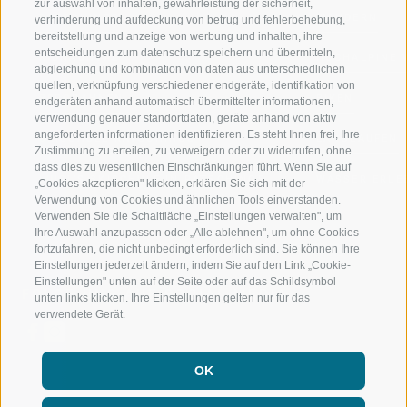
zur auswahl von inhalten, gewährleistung der sicherheit,
RATSCHINGS
WANDERN
verhinderung und aufdeckung von betrug und fehlerbehebung,
bereitstellung und anzeige von werbung und inhalten, ihre
entscheidungen zum datenschutz speichern und übermitteln,
RIDNAUNTAL
HOCHALPINE
abgleichung und kombination von daten aus unterschiedlichen
quellen, verknüpfung verschiedener endgeräte, identifikation von
BERGBAHNEN
BIKEN
endgeräten anhand automatisch übermittelter informationen,
verwendung genauer standortdaten, geräte anhand von aktiv
angeforderten informationen identifizieren. Es steht Ihnen frei, Ihre
SKISCHULE RATSCHINGS
LANGLAUFEN
Zustimmung zu erteilen, zu verweigern oder zu widerrufen, ohne
dass dies zu wesentlichen Einschränkungen führt. Wenn Sie auf
LUISL'S SKISCHULE IN RATSCHINGS
WASSER ERLE
„Cookies akzeptieren" klicken, erklären Sie sich mit der
Verwendung von Cookies und ähnlichen Tools einverstanden.
Verwenden Sie die Schaltfläche „Einstellungen verwalten", um
Ihre Auswahl anzupassen oder „Alle ablehnen", um ohne Cookies
fortzufahren, die nicht unbedingt erforderlich sind. Sie können Ihre
Einstellungen jederzeit ändern, indem Sie auf den Link „Cookie-
Einstellungen" unten auf der Seite oder auf das Schildsymbol
FOLGE UNS AUF SOCIAL MEDIA
unten links klicken. Ihre Einstellungen gelten nur für das
verwendete Gerät.
OK