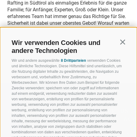
Rafting in Südtirol als einmaliges Erlebnis für die ganze
Familie; für Anfänger, Experten, Groß oder Klein. Unser
erfahrenes Team hat immer genau das Richtige für Sie.
Sicherheit ist dabei unser oberstes Gebot! Worauf warten
Sie?
Wir verwenden Cookies und
Continu
andere Technologien
Wir und andere ausgewählte
8 Drittparteien
verwenden Cookies
ZURÜCK
und ähnliche Technologien. Diese Hilfsmittel sind unerlässlich, um
die Nutzung digitaler Inhalte zu gewährleisten, die Navigation zu
verbessern und, vorbehaltlich Ihrer Zustimmung, zu
Werbezwecken. Wir können Ihre Daten zum Beispiel für folgende
Zwecke verwenden: speichern von oder zugriff auf informationen
auf einem endgerät, verwendung reduzierter daten zur auswahl
von werbeanzeigen, erstellung von profilen für personalisierte
werbung, verwendung von profilen zur auswahl personalisierter
werbung, erstellung von profilen zur personalisierung von
WILLKOMMEN IN DER
SPORT UND 
inhalten, verwendung von profilen zur auswahl personalisierter
FERIENREGION RATSCHINGS
MENGE WOW
inhalte, messung der werbeleistung, messung der performance
von inhalten, analyse von zielgruppen durch statistiken oder
kombinationen von daten aus verschiedenen quellen, entwicklung
JAUFENTAL
SKIFAHREN