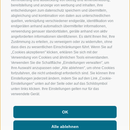
bereitstellung und anzeige von werbung und inhalten, ihre
entscheidungen zum datenschutz speichern und übermitteln,
RIDNAUNTAL
HOCHALPINE
abgleichung und kombination von daten aus unterschiedlichen
quellen, verknüpfung verschiedener endgeräte, identifikation von
BERGBAHNEN
BIKEN
endgeräten anhand automatisch übermittelter informationen,
verwendung genauer standortdaten, geräte anhand von aktiv
angeforderten informationen identifizieren. Es steht Ihnen frei, Ihre
SKISCHULE RATSCHINGS
LANGLAUFEN
Zustimmung zu erteilen, zu verweigern oder zu widerrufen, ohne
dass dies zu wesentlichen Einschränkungen führt. Wenn Sie auf
LUISL'S SKISCHULE IN RATSCHINGS
WASSER ERLE
„Cookies akzeptieren" klicken, erklären Sie sich mit der
Verwendung von Cookies und ähnlichen Tools einverstanden.
Verwenden Sie die Schaltfläche „Einstellungen verwalten", um
Ihre Auswahl anzupassen oder „Alle ablehnen", um ohne Cookies
fortzufahren, die nicht unbedingt erforderlich sind. Sie können Ihre
Einstellungen jederzeit ändern, indem Sie auf den Link „Cookie-
Einstellungen" unten auf der Seite oder auf das Schildsymbol
FOLGE UNS AUF SOCIAL MEDIA
unten links klicken. Ihre Einstellungen gelten nur für das
verwendete Gerät.
OK
Alle ablehnen