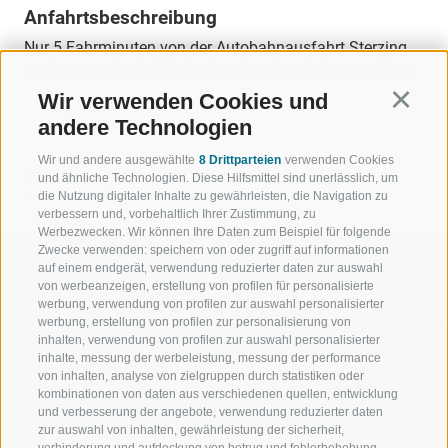
Anfahrtsbeschreibung
Nur 5 Fahrminuten von der Autobahnausfahrt Sterzing
entfernt, ist der Golfclub schnell und einfach erreichbar.
Wir verwenden Cookies und
Continu
andere Technologien
Wir und andere ausgewählte
8 Drittparteien
verwenden Cookies
ZURÜCK
und ähnliche Technologien. Diese Hilfsmittel sind unerlässlich, um
die Nutzung digitaler Inhalte zu gewährleisten, die Navigation zu
verbessern und, vorbehaltlich Ihrer Zustimmung, zu
Werbezwecken. Wir können Ihre Daten zum Beispiel für folgende
Zwecke verwenden: speichern von oder zugriff auf informationen
auf einem endgerät, verwendung reduzierter daten zur auswahl
von werbeanzeigen, erstellung von profilen für personalisierte
werbung, verwendung von profilen zur auswahl personalisierter
werbung, erstellung von profilen zur personalisierung von
WILLKOMMEN IN DER
SPORT UND 
inhalten, verwendung von profilen zur auswahl personalisierter
FERIENREGION RATSCHINGS
MENGE WOW
inhalte, messung der werbeleistung, messung der performance
von inhalten, analyse von zielgruppen durch statistiken oder
kombinationen von daten aus verschiedenen quellen, entwicklung
JAUFENTAL
SKIFAHREN
und verbesserung der angebote, verwendung reduzierter daten
zur auswahl von inhalten, gewährleistung der sicherheit,
RATSCHINGS
WANDERN
verhinderung und aufdeckung von betrug und fehlerbehebung,