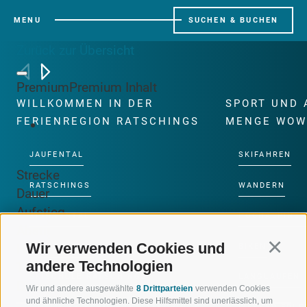
MENU
SUCHEN & BUCHEN
Zurück zur Übersicht
Premium
Premium Inhalt
WILLKOMMEN IN DER
SPORT UND 
FERIENREGION RATSCHINGS
MENGE WOW
JAUFENTAL
SKIFAHREN
Strecke
RATSCHINGS
WANDERN
Dauer
Aufstieg
RIDNAUNTAL
HOCHALPINE
Abstieg
Wir verwenden Cookies und
Continu
Höchster Punkt
BERGBAHNEN
BIKEN
andere Technologien
Tiefster Punkt
SKISCHULE RATSCHINGS
LANGLAUFEN
Diese Tour kann nicht freigeschaltet werden.
Wir und andere ausgewählte
8 Drittparteien
verwenden Cookies
und ähnliche Technologien. Diese Hilfsmittel sind unerlässlich, um