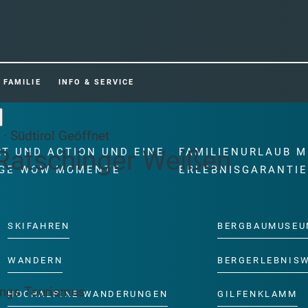
FAMILIE
INFO & SERVICE
· Südtirol
Geöffnet
 Ratschinger Weißen
RT UND ACTION UND EINE
FAMILIENURLAUB M
GE WOW MOMENTE
ERLEBNISGARANTI
SKIFAHREN
BERGBAUMUSEU
WANDERN
BERGERLEBNIS
ings Tourismus
HOCHALPINE WANDERUNGEN
GILFENKLAMM