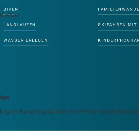
BIKEN
FAMILIENWAND
LANGLAUFEN
SKIFAHREN MIT 
WASSER ERLEBEN
KINDERPROGRA
läge
ng im Ratschingstal über die Pfeifer-Huisile-Schluc