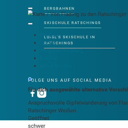
BERGBAHNEN
SKISCHULE RATSCHINGS
Die Tour
LUISL'S SKISCHULE IN
Details
RATSCHINGS
Wegbeschreibung
Anreise
Aktuelle Infos
FOLGE UNS AUF SOCIAL MEDIA
Für dich ausgewählte alternative Vorsch
Anspruchsvolle Gipfelwanderung von Fladi
Ratschinger Weißen.
Geöffnet
schwer