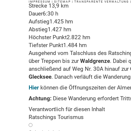
IMPRESSUM
|
SITEMAP
|
TRANSPARENTE VERWALTUNG
Strecke
13,9 km
Dauer
6:30 h
Aufstieg
1.425 hm
Abstieg
1.427 hm
Höchster Punkt
2.822 hm
Tiefster Punkt
1.484 hm
Ausgehend vom Talschluss des Ratschings
über Treppen bis zur
Waldgrenze
. Dabei 
anschließend auf Weg Nr. 30A hinauf zur
Glecksee
. Danach verläuft die Wanderung
Hier
können die Öffnungszeiten der Alme
Achtung:
Diese Wanderung erfordert Tritts
Verantwortlich für diesen Inhalt
Ratschings Tourismus