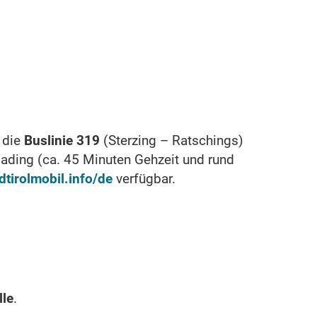
n die
Buslinie 319
(Sterzing – Ratschings)
lading (ca. 45 Minuten Gehzeit und rund
tirolmobil.info/de
verfügbar.
lle
.