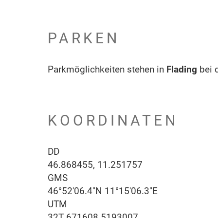
PARKEN
Parkmöglichkeiten stehen in
Flading
bei 
KOORDINATEN
DD
46.868455, 11.251757
GMS
46°52'06.4"N 11°15'06.3"E
UTM
32T 671608 5193007