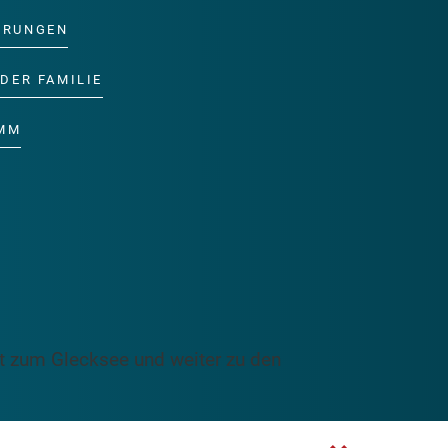
ERUNGEN
DER FAMILIE
MM
ht zum Glecksee und weiter zu den