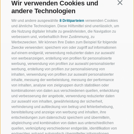
Wir verwenden Cookies und
Continu
09:00 - 17:00
andere Technologien
Wir und andere ausgewählte
8 Drittparteien
verwenden Cookies
ZURÜCK
und ähnliche Technologien. Diese Hilfsmittel sind unerlässlich, um
die Nutzung digitaler Inhalte zu gewährleisten, die Navigation zu
verbessern und, vorbehaltlich Ihrer Zustimmung, zu
Werbezwecken. Wir können Ihre Daten zum Beispiel für folgende
Zwecke verwenden: speichern von oder zugriff auf informationen
auf einem endgerät, verwendung reduzierter daten zur auswahl
von werbeanzeigen, erstellung von profilen für personalisierte
werbung, verwendung von profilen zur auswahl personalisierter
werbung, erstellung von profilen zur personalisierung von
WILLKOMMEN IN DER
SPORT UND 
inhalten, verwendung von profilen zur auswahl personalisierter
FERIENREGION RATSCHINGS
MENGE WOW
inhalte, messung der werbeleistung, messung der performance
von inhalten, analyse von zielgruppen durch statistiken oder
kombinationen von daten aus verschiedenen quellen, entwicklung
JAUFENTAL
SKIFAHREN
und verbesserung der angebote, verwendung reduzierter daten
zur auswahl von inhalten, gewährleistung der sicherheit,
RATSCHINGS
WANDERN
verhinderung und aufdeckung von betrug und fehlerbehebung,
bereitstellung und anzeige von werbung und inhalten, ihre
entscheidungen zum datenschutz speichern und übermitteln,
RIDNAUNTAL
HOCHALPINE
abgleichung und kombination von daten aus unterschiedlichen
quellen, verknüpfung verschiedener endgeräte, identifikation von
BERGBAHNEN
BIKEN
endgeräten anhand automatisch übermittelter informationen,