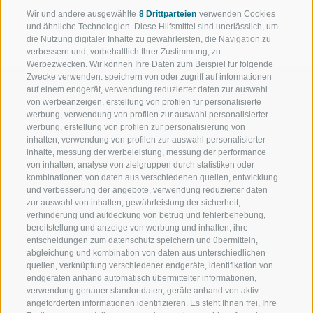
Wir und andere ausgewählte
8 Drittparteien
verwenden Cookies
und ähnliche Technologien. Diese Hilfsmittel sind unerlässlich, um
die Nutzung digitaler Inhalte zu gewährleisten, die Navigation zu
verbessern und, vorbehaltlich Ihrer Zustimmung, zu
Werbezwecken. Wir können Ihre Daten zum Beispiel für folgende
Zwecke verwenden: speichern von oder zugriff auf informationen
auf einem endgerät, verwendung reduzierter daten zur auswahl
von werbeanzeigen, erstellung von profilen für personalisierte
werbung, verwendung von profilen zur auswahl personalisierter
werbung, erstellung von profilen zur personalisierung von
WILLKOMMEN IN DER
SPORT UND 
inhalten, verwendung von profilen zur auswahl personalisierter
FERIENREGION RATSCHINGS
MENGE WOW
inhalte, messung der werbeleistung, messung der performance
von inhalten, analyse von zielgruppen durch statistiken oder
kombinationen von daten aus verschiedenen quellen, entwicklung
JAUFENTAL
SKIFAHREN
und verbesserung der angebote, verwendung reduzierter daten
zur auswahl von inhalten, gewährleistung der sicherheit,
RATSCHINGS
WANDERN
verhinderung und aufdeckung von betrug und fehlerbehebung,
bereitstellung und anzeige von werbung und inhalten, ihre
entscheidungen zum datenschutz speichern und übermitteln,
RIDNAUNTAL
HOCHALPINE
abgleichung und kombination von daten aus unterschiedlichen
quellen, verknüpfung verschiedener endgeräte, identifikation von
BERGBAHNEN
BIKEN
endgeräten anhand automatisch übermittelter informationen,
verwendung genauer standortdaten, geräte anhand von aktiv
angeforderten informationen identifizieren. Es steht Ihnen frei, Ihre
SKISCHULE RATSCHINGS
LANGLAUFEN