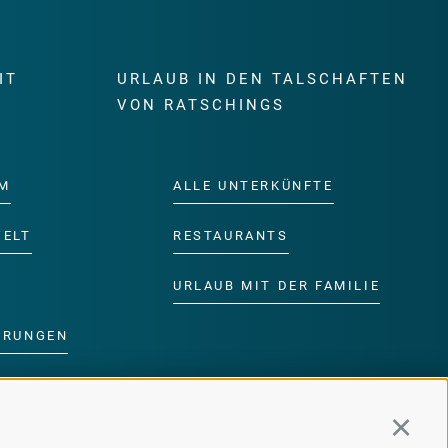
IT
URLAUB IN DEN TALSCHAFTEN
E
VON RATSCHINGS
M
ALLE UNTERKÜNFTE
WELT
RESTAURANTS
URLAUB MIT DER FAMILIE
ERUNGEN
DER FAMILIE
Continu
MM