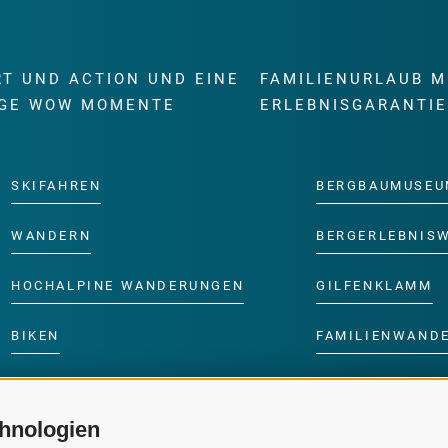
RT UND ACTION UND EINE
FAMILIENURLAUB M
GE WOW MOMENTE
ERLEBNISGARANTI
SKIFAHREN
BERGBAUMUSEU
WANDERN
BERGERLEBNIS
HOCHALPINE WANDERUNGEN
GILFENKLAMM
BIKEN
FAMILIENWAND
LANGLAUFEN
SKIFAHREN MIT 
hnologien
WASSER ERLEBEN
KINDERPROGRA