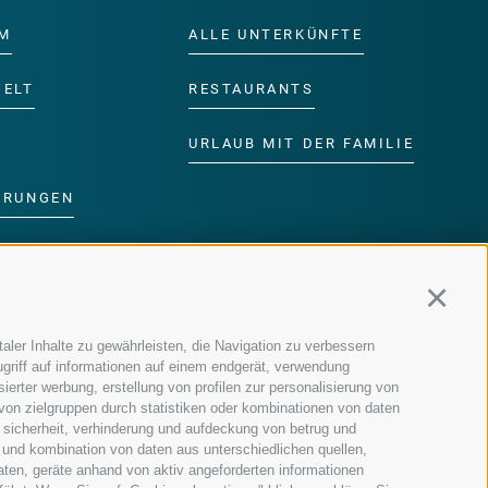
M
ALLE UNTERKÜNFTE
WELT
RESTAURANTS
URLAUB MIT DER FAMILIE
ERUNGEN
DER FAMILIE
Continu
MM
aler Inhalte zu gewährleisten, die Navigation zu verbessern
griff auf informationen auf einem endgerät, verwendung
ierter werbung, erstellung von profilen zur personalisierung von
 von zielgruppen durch statistiken oder kombinationen von daten
 sicherheit, verhinderung und aufdeckung von betrug und
 und kombination von daten aus unterschiedlichen quellen,
aten, geräte anhand von aktiv angeforderten informationen