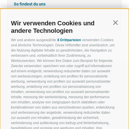
So findest du uns
Google Maps
Wir verwenden Cookies und
Continu
andere Technologien
Wir und andere ausgewählte
8 Drittparteien
verwenden Cookies
und ähnliche Technologien. Diese Hilfsmittel sind unerlässlich, um
die Nutzung digitaler Inhalte zu gewährleisten, die Navigation zu
verbessern und, vorbehaltlich Ihrer Zustimmung, zu
Werbezwecken. Wir können Ihre Daten zum Beispiel für folgende
Zwecke verwenden: speichern von oder zugriff auf informationen
auf einem endgerät, verwendung reduzierter daten zur auswahl
von werbeanzeigen, erstellung von profilen für personalisierte
werbung, verwendung von profilen zur auswahl personalisierter
werbung, erstellung von profilen zur personalisierung von
WILLKOMMEN IN DER
SPORT UND 
inhalten, verwendung von profilen zur auswahl personalisierter
FERIENREGION RATSCHINGS
MENGE WOW
inhalte, messung der werbeleistung, messung der performance
von inhalten, analyse von zielgruppen durch statistiken oder
kombinationen von daten aus verschiedenen quellen, entwicklung
JAUFENTAL
SKIFAHREN
und verbesserung der angebote, verwendung reduzierter daten
zur auswahl von inhalten, gewährleistung der sicherheit,
RATSCHINGS
WANDERN
verhinderung und aufdeckung von betrug und fehlerbehebung,
bereitstellung und anzeige von werbung und inhalten, ihre