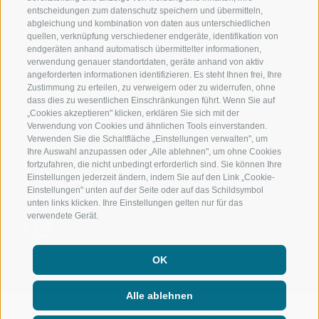
entscheidungen zum datenschutz speichern und übermitteln,
RIDNAUNTAL
HOCHALPINE
abgleichung und kombination von daten aus unterschiedlichen
quellen, verknüpfung verschiedener endgeräte, identifikation von
BERGBAHNEN
BIKEN
endgeräten anhand automatisch übermittelter informationen,
verwendung genauer standortdaten, geräte anhand von aktiv
angeforderten informationen identifizieren. Es steht Ihnen frei, Ihre
SKISCHULE RATSCHINGS
LANGLAUFEN
Zustimmung zu erteilen, zu verweigern oder zu widerrufen, ohne
dass dies zu wesentlichen Einschränkungen führt. Wenn Sie auf
LUISL'S SKISCHULE IN RATSCHINGS
WASSER ERLE
„Cookies akzeptieren" klicken, erklären Sie sich mit der
Verwendung von Cookies und ähnlichen Tools einverstanden.
Verwenden Sie die Schaltfläche „Einstellungen verwalten", um
Ihre Auswahl anzupassen oder „Alle ablehnen", um ohne Cookies
fortzufahren, die nicht unbedingt erforderlich sind. Sie können Ihre
Einstellungen jederzeit ändern, indem Sie auf den Link „Cookie-
Einstellungen" unten auf der Seite oder auf das Schildsymbol
FOLGE UNS AUF SOCIAL MEDIA
unten links klicken. Ihre Einstellungen gelten nur für das
verwendete Gerät.
OK
Alle ablehnen
IMPRESSUM
|
SITEMAP
|
TRANSPARENTE VERWALTUNG
|