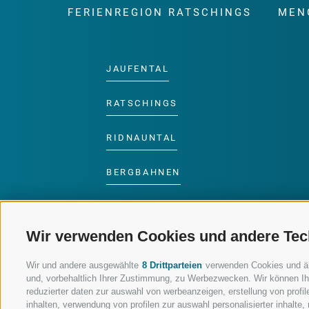
FERIENREGION RATSCHINGS
MEN
JAUFENTAL
RATSCHINGS
RIDNAUNTAL
BERGBAHNEN
SKISCHULE RATSCHINGS
Wir verwenden Cookies und andere Tec
LUISL'S SKISCHULE IN
RATSCHINGS
Wir und andere ausgewählte
8 Drittparteien
verwenden Cookies und ähnl
und, vorbehaltlich Ihrer Zustimmung, zu Werbezwecken. Wir können Ih
reduzierter daten zur auswahl von werbeanzeigen, erstellung von profile
inhalten, verwendung von profilen zur auswahl personalisierter inhalt