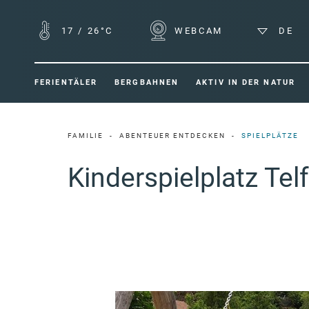
17
/
26°C
WEBCAM
DE
FERIENTÄLER
BERGBAHNEN
AKTIV IN DER NATUR
FAMILIE
ABENTEUER ENTDECKEN
SPIELPLÄTZE
Kinderspielplatz Tel