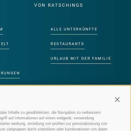
E
VON RATSCHINGS
M
ALLE UNTERKÜNFTE
WELT
RESTAURANTS
URLAUB MIT DER FAMILIE
ERUNGEN
DER FAMILIE
Continu
MM
aler Inhalte zu gewährleisten, die Navigation zu verbessern
griff auf informationen auf einem endgerät, verwendung
ierter werbung, erstellung von profilen zur personalisierung von
 von zielgruppen durch statistiken oder kombinationen von daten