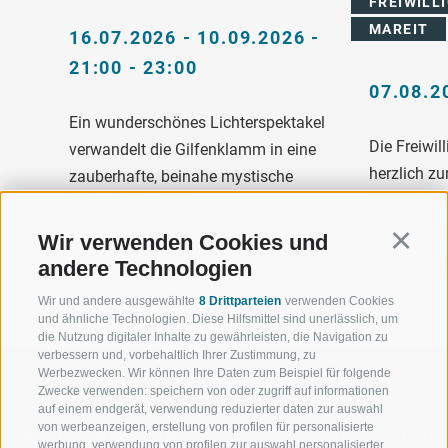
REIWILLI
AREIT
16.07.2026 - 10.09.2026 -
21:00 - 23:00
07.08.2
Ein wunderschönes Lichterspektakel
Die Freiwil
verwandelt die Gilfenklamm in eine
herzlich zu
zauberhafte, beinahe mystische
Sommerfest
Atmosphäre. Erlebe ...
Tage voller 
Wir verwenden Cookies und
ENTDECKEN
Continu
ENTDECK
andere Technologien
Wir und andere ausgewählte
8 Drittparteien
verwenden Cookies
und ähnliche Technologien. Diese Hilfsmittel sind unerlässlich, um
die Nutzung digitaler Inhalte zu gewährleisten, die Navigation zu
verbessern und, vorbehaltlich Ihrer Zustimmung, zu
Werbezwecken. Wir können Ihre Daten zum Beispiel für folgende
Zwecke verwenden: speichern von oder zugriff auf informationen
auf einem endgerät, verwendung reduzierter daten zur auswahl
von werbeanzeigen, erstellung von profilen für personalisierte
WILLKOMMEN IN DER
SPORT UND 
werbung, verwendung von profilen zur auswahl personalisierter