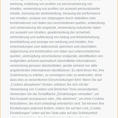
FERIENREGION RATSCHINGS
MENGE WOW
werbung, erstellung von profilen zur personalisierung von
inhalten, verwendung von profilen zur auswahl personalisierter
inhalte, messung der werbeleistung, messung der performance
JAUFENTAL
SKIFAHREN
von inhalten, analyse von zielgruppen durch statistiken oder
kombinationen von daten aus verschiedenen quellen, entwicklung
und verbesserung der angebote, verwendung reduzierter daten
RATSCHINGS
WANDERN
zur auswahl von inhalten, gewährleistung der sicherheit,
verhinderung und aufdeckung von betrug und fehlerbehebung,
RIDNAUNTAL
HOCHALPINE
bereitstellung und anzeige von werbung und inhalten, ihre
entscheidungen zum datenschutz speichern und übermitteln,
abgleichung und kombination von daten aus unterschiedlichen
BERGBAHNEN
BIKEN
quellen, verknüpfung verschiedener endgeräte, identifikation von
endgeräten anhand automatisch übermittelter informationen,
SKISCHULE RATSCHINGS
LANGLAUFEN
verwendung genauer standortdaten, geräte anhand von aktiv
angeforderten informationen identifizieren. Es steht Ihnen frei, Ihre
Zustimmung zu erteilen, zu verweigern oder zu widerrufen, ohne
LUISL'S SKISCHULE IN RATSCHINGS
WASSER ERLE
dass dies zu wesentlichen Einschränkungen führt. Wenn Sie auf
„Cookies akzeptieren" klicken, erklären Sie sich mit der
Verwendung von Cookies und ähnlichen Tools einverstanden.
Verwenden Sie die Schaltfläche „Einstellungen verwalten", um
Ihre Auswahl anzupassen oder „Alle ablehnen", um ohne Cookies
fortzufahren, die nicht unbedingt erforderlich sind. Sie können Ihre
Einstellungen jederzeit ändern, indem Sie auf den Link „Cookie-
FOLGE UNS AUF SOCIAL MEDIA
Einstellungen" unten auf der Seite oder auf das Schildsymbol
unten links klicken. Ihre Einstellungen gelten nur für das