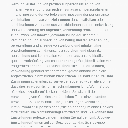
FERIENREGION RATSCHINGS
MENGE WOW
werbung, erstellung von profilen zur personalisierung von
inhalten, verwendung von profilen zur auswahl personalisierter
inhalte, messung der werbeleistung, messung der performance
JAUFENTAL
SKIFAHREN
von inhalten, analyse von zielgruppen durch statistiken oder
kombinationen von daten aus verschiedenen quellen, entwicklung
und verbesserung der angebote, verwendung reduzierter daten
RATSCHINGS
WANDERN
zur auswahl von inhalten, gewährleistung der sicherheit,
verhinderung und aufdeckung von betrug und fehlerbehebung,
RIDNAUNTAL
HOCHALPINE
bereitstellung und anzeige von werbung und inhalten, ihre
entscheidungen zum datenschutz speichern und übermitteln,
abgleichung und kombination von daten aus unterschiedlichen
BERGBAHNEN
BIKEN
quellen, verknüpfung verschiedener endgeräte, identifikation von
endgeräten anhand automatisch übermittelter informationen,
SKISCHULE RATSCHINGS
LANGLAUFEN
verwendung genauer standortdaten, geräte anhand von aktiv
angeforderten informationen identifizieren. Es steht Ihnen frei, Ihre
Zustimmung zu erteilen, zu verweigern oder zu widerrufen, ohne
LUISL'S SKISCHULE IN RATSCHINGS
WASSER ERLE
dass dies zu wesentlichen Einschränkungen führt. Wenn Sie auf
„Cookies akzeptieren" klicken, erklären Sie sich mit der
Verwendung von Cookies und ähnlichen Tools einverstanden.
Verwenden Sie die Schaltfläche „Einstellungen verwalten", um
Ihre Auswahl anzupassen oder „Alle ablehnen", um ohne Cookies
fortzufahren, die nicht unbedingt erforderlich sind. Sie können Ihre
Einstellungen jederzeit ändern, indem Sie auf den Link „Cookie-
FOLGE UNS AUF SOCIAL MEDIA
Einstellungen" unten auf der Seite oder auf das Schildsymbol
unten links klicken. Ihre Einstellungen gelten nur für das