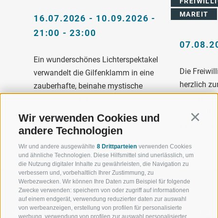
REIWILLI
AREIT
16.07.2026 - 10.09.2026 -
21:00 - 23:00
07.08.2
Ein wunderschönes Lichterspektakel
Die Freiwil
verwandelt die Gilfenklamm in eine
herzlich zu
zauberhafte, beinahe mystische
Sommerfest
Atmosphäre. Erlebe ...
Tage voller 
Wir verwenden Cookies und
ENTDECKEN
Continu
ENTDECK
andere Technologien
Wir und andere ausgewählte
8 Drittparteien
verwenden Cookies
und ähnliche Technologien. Diese Hilfsmittel sind unerlässlich, um
die Nutzung digitaler Inhalte zu gewährleisten, die Navigation zu
verbessern und, vorbehaltlich Ihrer Zustimmung, zu
Werbezwecken. Wir können Ihre Daten zum Beispiel für folgende
Zwecke verwenden: speichern von oder zugriff auf informationen
auf einem endgerät, verwendung reduzierter daten zur auswahl
von werbeanzeigen, erstellung von profilen für personalisierte
WILLKOMMEN IN DER
SPORT UND 
werbung, verwendung von profilen zur auswahl personalisierter