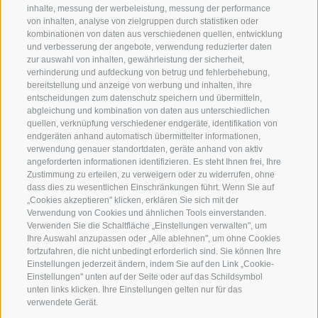
FERIENREGION RATSCHINGS
MENGE WOW
inhalte, messung der werbeleistung, messung der performance
von inhalten, analyse von zielgruppen durch statistiken oder
kombinationen von daten aus verschiedenen quellen, entwicklung
JAUFENTAL
SKIFAHREN
und verbesserung der angebote, verwendung reduzierter daten
zur auswahl von inhalten, gewährleistung der sicherheit,
RATSCHINGS
WANDERN
verhinderung und aufdeckung von betrug und fehlerbehebung,
bereitstellung und anzeige von werbung und inhalten, ihre
entscheidungen zum datenschutz speichern und übermitteln,
RIDNAUNTAL
HOCHALPINE
abgleichung und kombination von daten aus unterschiedlichen
quellen, verknüpfung verschiedener endgeräte, identifikation von
BERGBAHNEN
BIKEN
endgeräten anhand automatisch übermittelter informationen,
verwendung genauer standortdaten, geräte anhand von aktiv
angeforderten informationen identifizieren. Es steht Ihnen frei, Ihre
SKISCHULE RATSCHINGS
LANGLAUFEN
Zustimmung zu erteilen, zu verweigern oder zu widerrufen, ohne
dass dies zu wesentlichen Einschränkungen führt. Wenn Sie auf
LUISL'S SKISCHULE IN RATSCHINGS
WASSER ERLE
„Cookies akzeptieren" klicken, erklären Sie sich mit der
Verwendung von Cookies und ähnlichen Tools einverstanden.
Verwenden Sie die Schaltfläche „Einstellungen verwalten", um
Ihre Auswahl anzupassen oder „Alle ablehnen", um ohne Cookies
fortzufahren, die nicht unbedingt erforderlich sind. Sie können Ihre
Einstellungen jederzeit ändern, indem Sie auf den Link „Cookie-
Einstellungen" unten auf der Seite oder auf das Schildsymbol
FOLGE UNS AUF SOCIAL MEDIA
unten links klicken. Ihre Einstellungen gelten nur für das
verwendete Gerät.