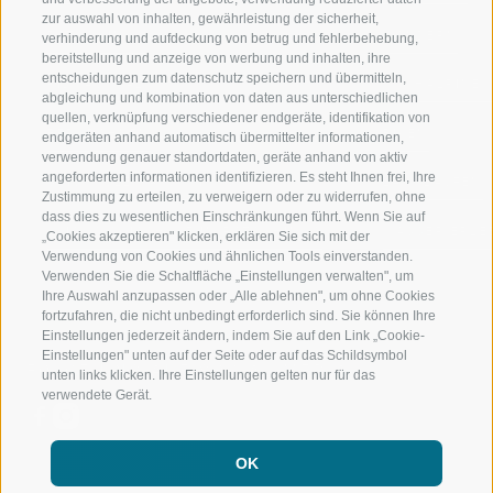
zur auswahl von inhalten, gewährleistung der sicherheit,
RATSCHINGS
WANDERN
verhinderung und aufdeckung von betrug und fehlerbehebung,
bereitstellung und anzeige von werbung und inhalten, ihre
entscheidungen zum datenschutz speichern und übermitteln,
RIDNAUNTAL
HOCHALPINE
abgleichung und kombination von daten aus unterschiedlichen
quellen, verknüpfung verschiedener endgeräte, identifikation von
BERGBAHNEN
BIKEN
endgeräten anhand automatisch übermittelter informationen,
verwendung genauer standortdaten, geräte anhand von aktiv
angeforderten informationen identifizieren. Es steht Ihnen frei, Ihre
SKISCHULE RATSCHINGS
LANGLAUFEN
Zustimmung zu erteilen, zu verweigern oder zu widerrufen, ohne
dass dies zu wesentlichen Einschränkungen führt. Wenn Sie auf
LUISL'S SKISCHULE IN RATSCHINGS
WASSER ERLE
„Cookies akzeptieren" klicken, erklären Sie sich mit der
Verwendung von Cookies und ähnlichen Tools einverstanden.
Verwenden Sie die Schaltfläche „Einstellungen verwalten", um
Ihre Auswahl anzupassen oder „Alle ablehnen", um ohne Cookies
fortzufahren, die nicht unbedingt erforderlich sind. Sie können Ihre
Einstellungen jederzeit ändern, indem Sie auf den Link „Cookie-
Einstellungen" unten auf der Seite oder auf das Schildsymbol
FOLGE UNS AUF SOCIAL MEDIA
unten links klicken. Ihre Einstellungen gelten nur für das
verwendete Gerät.
OK