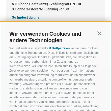
STD (ohne Gästekarte) - Zahlung vor Ort 10€
0 €
ohne Gästekarte - Zahlung vor Ort
So findest du uns
Google Maps
Wir verwenden Cookies und
Continu
andere Technologien
Wir und andere ausgewählte
8 Drittparteien
verwenden Cookies
und ähnliche Technologien. Diese Hilfsmittel sind unerlässlich, um
die Nutzung digitaler Inhalte zu gewährleisten, die Navigation zu
verbessern und, vorbehaltlich Ihrer Zustimmung, zu
Werbezwecken. Wir können Ihre Daten zum Beispiel für folgende
Zwecke verwenden: speichern von oder zugriff auf informationen
auf einem endgerät, verwendung reduzierter daten zur auswahl
von werbeanzeigen, erstellung von profilen für personalisierte
werbung, verwendung von profilen zur auswahl personalisierter
werbung, erstellung von profilen zur personalisierung von
WILLKOMMEN IN DER
SPORT UND 
inhalten, verwendung von profilen zur auswahl personalisierter
FERIENREGION RATSCHINGS
MENGE WOW
inhalte, messung der werbeleistung, messung der performance
von inhalten, analyse von zielgruppen durch statistiken oder
kombinationen von daten aus verschiedenen quellen, entwicklung
JAUFENTAL
SKIFAHREN
und verbesserung der angebote, verwendung reduzierter daten