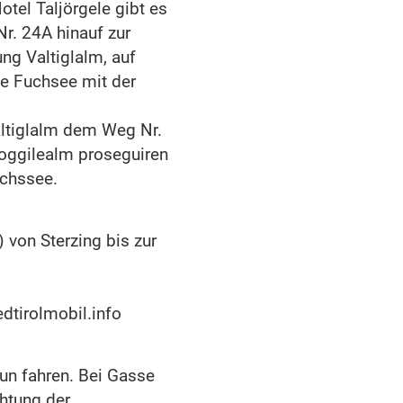
tel Taljörgele gibt es
r. 24A hinauf zur
ng Valtiglalm, auf
e Fuchsee mit der
altiglalm dem Weg Nr.
Joggilealm proseguiren
uchssee.
 von Sterzing bis zur
dtirolmobil.info
un fahren. Bei Gasse
chtung der