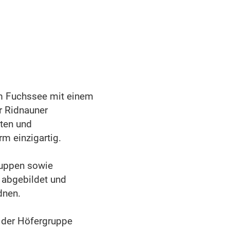
m Fuchssee mit einem
r Ridnauner
ten und
m einzigartig.
ruppen sowie
 abgebildet und
dnen.
 der Höfergruppe