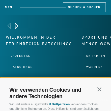
MENU
SUCHEN & BUCHEN
WILLKOMMEN IN DER
SPORT UND 
FERIENREGION RATSCHINGS
MENGE WOW
JAUFENTAL
SKIFAHREN
RATSCHINGS
WANDERN
RIDNAUNTAL
HOCHALPINE
Wir verwenden Cookies und
Continu
BERGBAHNEN
BIKEN
andere Technologien
SKISCHULE RATSCHINGS
LANGLAUFEN
Wir und andere ausgewählte
8 Drittparteien
verwenden Cookies
und ähnliche Technologien. Diese Hilfsmittel sind unerlässlich, um