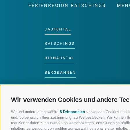
FERIENREGION RATSCHINGS
MEN
JAUFENTAL
RATSCHINGS
RIDNAUNTAL
BERGBAHNEN
SKISCHULE RATSCHINGS
Wir verwenden Cookies und andere Tec
LUISL'S SKISCHULE IN
RATSCHINGS
Wir und andere ausgewählte
8 Drittparteien
verwenden Cookies und ähnl
und, vorbehaltlich Ihrer Zustimmung, zu Werbezwecken. Wir können Ih
reduzierter daten zur auswahl von werbeanzeigen, erstellung von profile
inhalten, verwendung von profilen zur auswahl personalisierter inhalt