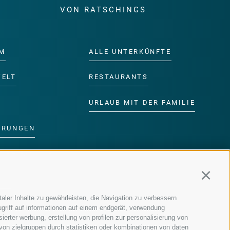
E
VON RATSCHINGS
M
ALLE UNTERKÜNFTE
WELT
RESTAURANTS
URLAUB MIT DER FAMILIE
ERUNGEN
DER FAMILIE
Continu
MM
aler Inhalte zu gewährleisten, die Navigation zu verbessern
griff auf informationen auf einem endgerät, verwendung
ierter werbung, erstellung von profilen zur personalisierung von
 von zielgruppen durch statistiken oder kombinationen von daten