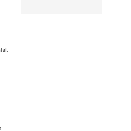
tal,
s