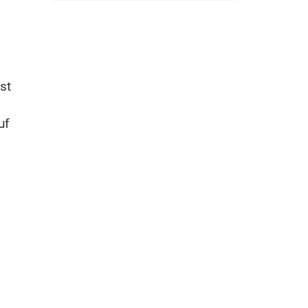
st
uf