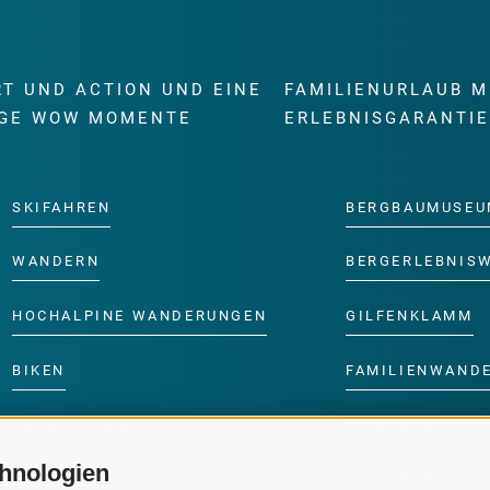
RT UND ACTION UND EINE
FAMILIENURLAUB M
GE WOW MOMENTE
ERLEBNISGARANTI
SKIFAHREN
BERGBAUMUSEU
WANDERN
BERGERLEBNIS
HOCHALPINE WANDERUNGEN
GILFENKLAMM
BIKEN
FAMILIENWAND
LANGLAUFEN
SKIFAHREN MIT 
hnologien
WASSER ERLEBEN
KINDERPROGRA