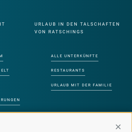
IT
URLAUB IN DEN TALSCHAFTEN
E
VON RATSCHINGS
M
ALLE UNTERKÜNFTE
WELT
RESTAURANTS
URLAUB MIT DER FAMILIE
ERUNGEN
DER FAMILIE
Continu
MM