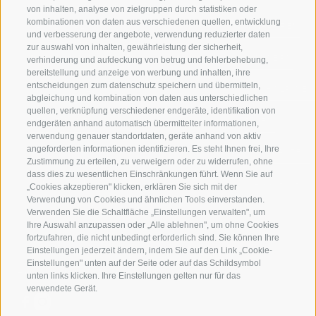
von inhalten, analyse von zielgruppen durch statistiken oder
kombinationen von daten aus verschiedenen quellen, entwicklung
JAUFENTAL
SKIFAHREN
und verbesserung der angebote, verwendung reduzierter daten
zur auswahl von inhalten, gewährleistung der sicherheit,
RATSCHINGS
WANDERN
verhinderung und aufdeckung von betrug und fehlerbehebung,
bereitstellung und anzeige von werbung und inhalten, ihre
entscheidungen zum datenschutz speichern und übermitteln,
RIDNAUNTAL
HOCHALPINE
abgleichung und kombination von daten aus unterschiedlichen
quellen, verknüpfung verschiedener endgeräte, identifikation von
BERGBAHNEN
BIKEN
endgeräten anhand automatisch übermittelter informationen,
verwendung genauer standortdaten, geräte anhand von aktiv
angeforderten informationen identifizieren. Es steht Ihnen frei, Ihre
SKISCHULE RATSCHINGS
LANGLAUFEN
Zustimmung zu erteilen, zu verweigern oder zu widerrufen, ohne
dass dies zu wesentlichen Einschränkungen führt. Wenn Sie auf
LUISL'S SKISCHULE IN RATSCHINGS
WASSER ERLE
„Cookies akzeptieren" klicken, erklären Sie sich mit der
Verwendung von Cookies und ähnlichen Tools einverstanden.
Verwenden Sie die Schaltfläche „Einstellungen verwalten", um
Ihre Auswahl anzupassen oder „Alle ablehnen", um ohne Cookies
fortzufahren, die nicht unbedingt erforderlich sind. Sie können Ihre
Einstellungen jederzeit ändern, indem Sie auf den Link „Cookie-
Einstellungen" unten auf der Seite oder auf das Schildsymbol
FOLGE UNS AUF SOCIAL MEDIA
unten links klicken. Ihre Einstellungen gelten nur für das
verwendete Gerät.