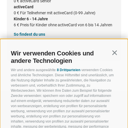
0 €
activeCard Senior
activeCard
0 €
Für Teilnehmer mit activeCard (0-99 Jahre)
Kinder 6 - 14 Jahre
6 €
Preis für Kinder ohne activeCard von 6 bis 14 Jahren
So findest du uns
Google Maps
Wir verwenden Cookies und
Continu
andere Technologien
Wir und andere ausgewählte
8 Drittparteien
verwenden Cookies
und ähnliche Technologien. Diese Hilfsmittel sind unerlässlich, um
die Nutzung digitaler Inhalte zu gewährleisten, die Navigation zu
verbessern und, vorbehaltlich Ihrer Zustimmung, zu
Werbezwecken. Wir können Ihre Daten zum Beispiel für folgende
Zwecke verwenden: speichern von oder zugriff auf informationen
auf einem endgerät, verwendung reduzierter daten zur auswahl
von werbeanzeigen, erstellung von profilen für personalisierte
werbung, verwendung von profilen zur auswahl personalisierter
werbung, erstellung von profilen zur personalisierung von
WILLKOMMEN IN DER
SPORT UND 
inhalten, verwendung von profilen zur auswahl personalisierter
FERIENREGION RATSCHINGS
MENGE WOW
inhalte, messung der werbeleistung, messung der performance