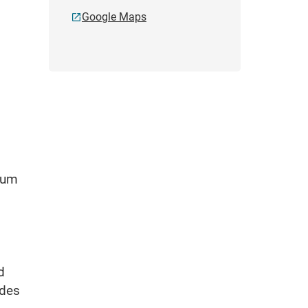
Google Maps
rum
d
 des