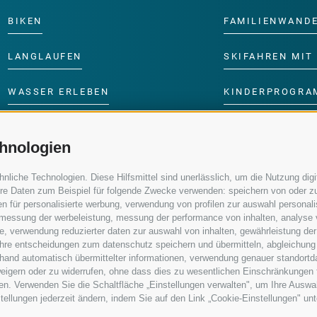
BIKEN
FAMILIENWAND
LANGLAUFEN
SKIFAHREN MIT 
WASSER ERLEBEN
KINDERPROGRA
hnologien
iche Technologien. Diese Hilfsmittel sind unerlässlich, um die Nutzung digit
re Daten zum Beispiel für folgende Zwecke verwenden: speichern von oder zu
n für personalisierte werbung, verwendung von profilen zur auswahl personalis
e, messung der werbeleistung, messung der performance von inhalten, analyse
, verwendung reduzierter daten zur auswahl von inhalten, gewährleistung der
 ihre entscheidungen zum datenschutz speichern und übermitteln, abgleichung
nhand automatisch übermittelter informationen, verwendung genauer standortd
erweigern oder zu widerrufen, ohne dass dies zu wesentlichen Einschränkungen 
en. Verwenden Sie die Schaltfläche „Einstellungen verwalten", um Ihre Ausw
nstellungen jederzeit ändern, indem Sie auf den Link „Cookie-Einstellungen" un