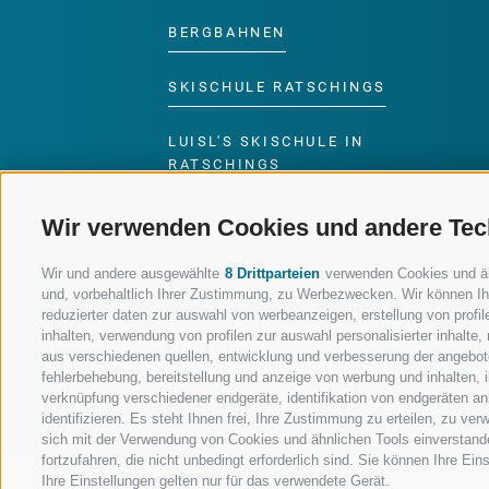
BERGBAHNEN
SKISCHULE RATSCHINGS
LUISL'S SKISCHULE IN
RATSCHINGS
Wir verwenden Cookies und andere Tec
Wir und andere ausgewählte
8 Drittparteien
verwenden Cookies und ähnl
und, vorbehaltlich Ihrer Zustimmung, zu Werbezwecken. Wir können Ih
FOLGE UNS AUF SOCIAL MEDIA
reduzierter daten zur auswahl von werbeanzeigen, erstellung von profile
inhalten, verwendung von profilen zur auswahl personalisierter inhalt
aus verschiedenen quellen, entwicklung und verbesserung der angebote
fehlerbehebung, bereitstellung und anzeige von werbung und inhalten,
verknüpfung verschiedener endgeräte, identifikation von endgeräten a
identifizieren. Es steht Ihnen frei, Ihre Zustimmung zu erteilen, zu v
sich mit der Verwendung von Cookies und ähnlichen Tools einverstand
fortzufahren, die nicht unbedingt erforderlich sind. Sie können Ihre Ei
Ihre Einstellungen gelten nur für das verwendete Gerät.