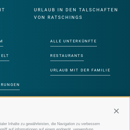
IT
URLAUB IN DEN TALSCHAFTEN
E
VON RATSCHINGS
M
ALLE UNTERKÜNFTE
WELT
RESTAURANTS
URLAUB MIT DER FAMILIE
ERUNGEN
DER FAMILIE
Continu
MM
aler Inhalte zu gewährleisten, die Navigation zu verbessern
griff auf informationen auf einem endgerät, verwendung