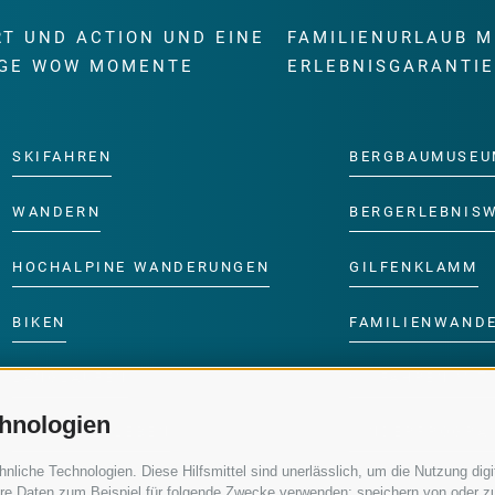
RT UND ACTION UND EINE
FAMILIENURLAUB M
GE WOW MOMENTE
ERLEBNISGARANTI
SKIFAHREN
BERGBAUMUSEU
WANDERN
BERGERLEBNIS
HOCHALPINE WANDERUNGEN
GILFENKLAMM
BIKEN
FAMILIENWAND
LANGLAUFEN
SKIFAHREN MIT 
hnologien
WASSER ERLEBEN
KINDERPROGRA
iche Technologien. Diese Hilfsmittel sind unerlässlich, um die Nutzung digit
re Daten zum Beispiel für folgende Zwecke verwenden: speichern von oder zu