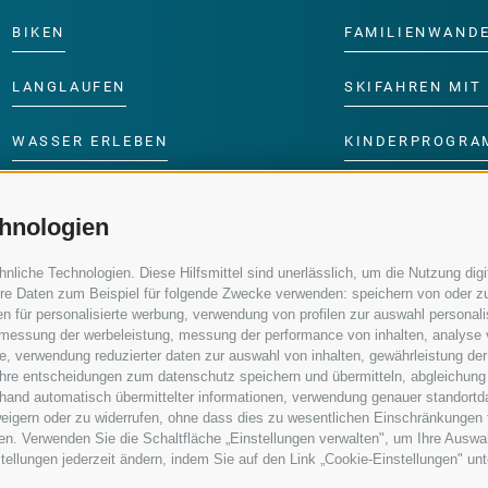
BIKEN
FAMILIENWAND
LANGLAUFEN
SKIFAHREN MIT 
WASSER ERLEBEN
KINDERPROGRA
hnologien
iche Technologien. Diese Hilfsmittel sind unerlässlich, um die Nutzung digit
re Daten zum Beispiel für folgende Zwecke verwenden: speichern von oder zu
n für personalisierte werbung, verwendung von profilen zur auswahl personalis
e, messung der werbeleistung, messung der performance von inhalten, analyse
, verwendung reduzierter daten zur auswahl von inhalten, gewährleistung der
 ihre entscheidungen zum datenschutz speichern und übermitteln, abgleichung
nhand automatisch übermittelter informationen, verwendung genauer standortd
erweigern oder zu widerrufen, ohne dass dies zu wesentlichen Einschränkungen 
en. Verwenden Sie die Schaltfläche „Einstellungen verwalten", um Ihre Ausw
nstellungen jederzeit ändern, indem Sie auf den Link „Cookie-Einstellungen" un