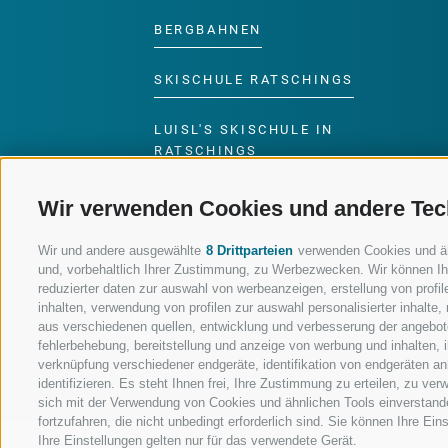
BERGBAHNEN
SKISCHULE RATSCHINGS
LUISL'S SKISCHULE IN
RATSCHINGS
Wir verwenden Cookies und andere Tec
Wir und andere ausgewählte
8 Drittparteien
verwenden Cookies und ähnl
und, vorbehaltlich Ihrer Zustimmung, zu Werbezwecken. Wir können Ih
FOLGE UNS AUF SOCIAL MEDIA
reduzierter daten zur auswahl von werbeanzeigen, erstellung von profile
inhalten, verwendung von profilen zur auswahl personalisierter inhalt
aus verschiedenen quellen, entwicklung und verbesserung der angebote
fehlerbehebung, bereitstellung und anzeige von werbung und inhalten,
verknüpfung verschiedener endgeräte, identifikation von endgeräten a
identifizieren. Es steht Ihnen frei, Ihre Zustimmung zu erteilen, zu v
sich mit der Verwendung von Cookies und ähnlichen Tools einverstand
fortzufahren, die nicht unbedingt erforderlich sind. Sie können Ihre Ei
Ihre Einstellungen gelten nur für das verwendete Gerät.