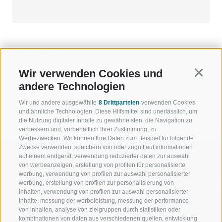
TERMINE
Wir verwenden Cookies und
Continu
22.08.2026 20:30 - 22:00
andere Technologien
Wir und andere ausgewählte
8 Drittparteien
verwenden Cookies
und ähnliche Technologien. Diese Hilfsmittel sind unerlässlich, um
die Nutzung digitaler Inhalte zu gewährleisten, die Navigation zu
verbessern und, vorbehaltlich Ihrer Zustimmung, zu
Werbezwecken. Wir können Ihre Daten zum Beispiel für folgende
Zwecke verwenden: speichern von oder zugriff auf informationen
auf einem endgerät, verwendung reduzierter daten zur auswahl
von werbeanzeigen, erstellung von profilen für personalisierte
werbung, verwendung von profilen zur auswahl personalisierter
werbung, erstellung von profilen zur personalisierung von
WILLKOMMEN IN DER
SPORT UND 
inhalten, verwendung von profilen zur auswahl personalisierter
FERIENREGION RATSCHINGS
MENGE WOW
inhalte, messung der werbeleistung, messung der performance
von inhalten, analyse von zielgruppen durch statistiken oder
kombinationen von daten aus verschiedenen quellen, entwicklung
JAUFENTAL
SKIFAHREN