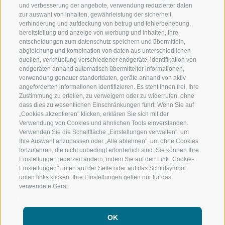
und verbesserung der angebote, verwendung reduzierter daten
zur auswahl von inhalten, gewährleistung der sicherheit,
RATSCHINGS
WANDERN
verhinderung und aufdeckung von betrug und fehlerbehebung,
bereitstellung und anzeige von werbung und inhalten, ihre
entscheidungen zum datenschutz speichern und übermitteln,
RIDNAUNTAL
HOCHALPINE
abgleichung und kombination von daten aus unterschiedlichen
quellen, verknüpfung verschiedener endgeräte, identifikation von
BERGBAHNEN
BIKEN
endgeräten anhand automatisch übermittelter informationen,
verwendung genauer standortdaten, geräte anhand von aktiv
angeforderten informationen identifizieren. Es steht Ihnen frei, Ihre
SKISCHULE RATSCHINGS
LANGLAUFEN
Zustimmung zu erteilen, zu verweigern oder zu widerrufen, ohne
dass dies zu wesentlichen Einschränkungen führt. Wenn Sie auf
LUISL'S SKISCHULE IN RATSCHINGS
WASSER ERLE
„Cookies akzeptieren" klicken, erklären Sie sich mit der
Verwendung von Cookies und ähnlichen Tools einverstanden.
Verwenden Sie die Schaltfläche „Einstellungen verwalten", um
Ihre Auswahl anzupassen oder „Alle ablehnen", um ohne Cookies
fortzufahren, die nicht unbedingt erforderlich sind. Sie können Ihre
Einstellungen jederzeit ändern, indem Sie auf den Link „Cookie-
Einstellungen" unten auf der Seite oder auf das Schildsymbol
FOLGE UNS AUF SOCIAL MEDIA
unten links klicken. Ihre Einstellungen gelten nur für das
verwendete Gerät.
OK