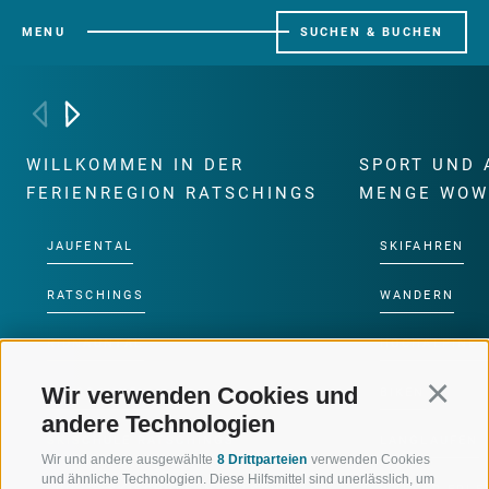
MENU
SUCHEN & BUCHEN
WILLKOMMEN IN DER
SPORT UND 
FERIENREGION RATSCHINGS
MENGE WOW
JAUFENTAL
SKIFAHREN
RATSCHINGS
WANDERN
RIDNAUNTAL
HOCHALPINE
Wir verwenden Cookies und
Continu
BERGBAHNEN
BIKEN
andere Technologien
SKISCHULE RATSCHINGS
LANGLAUFEN
Wir und andere ausgewählte
8 Drittparteien
verwenden Cookies
und ähnliche Technologien. Diese Hilfsmittel sind unerlässlich, um