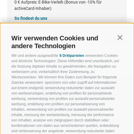
0 €
Aufpreis: E-Bike-Verleih (Bonus von -10% für
activeCard-Inhaber)
So findest du uns
Google Maps
Wir verwenden Cookies und
Continu
andere Technologien
Wir und andere ausgewählte
8 Drittparteien
verwenden Cookies
und ähnliche Technologien. Diese Hilfsmittel sind unerlässlich, um
die Nutzung digitaler Inhalte zu gewährleisten, die Navigation zu
verbessern und, vorbehaltlich Ihrer Zustimmung, zu
Werbezwecken. Wir können Ihre Daten zum Beispiel für folgende
Zwecke verwenden: speichern von oder zugriff auf informationen
auf einem endgerät, verwendung reduzierter daten zur auswahl
von werbeanzeigen, erstellung von profilen für personalisierte
werbung, verwendung von profilen zur auswahl personalisierter
werbung, erstellung von profilen zur personalisierung von
WILLKOMMEN IN DER
SPORT UND 
inhalten, verwendung von profilen zur auswahl personalisierter
FERIENREGION RATSCHINGS
MENGE WOW
inhalte, messung der werbeleistung, messung der performance
von inhalten, analyse von zielgruppen durch statistiken oder
kombinationen von daten aus verschiedenen quellen, entwicklung
JAUFENTAL
SKIFAHREN
und verbesserung der angebote, verwendung reduzierter daten