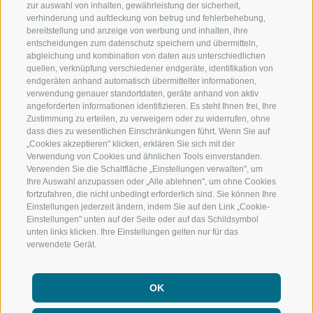
zur auswahl von inhalten, gewährleistung der sicherheit,
RATSCHINGS
WANDERN
verhinderung und aufdeckung von betrug und fehlerbehebung,
bereitstellung und anzeige von werbung und inhalten, ihre
entscheidungen zum datenschutz speichern und übermitteln,
RIDNAUNTAL
HOCHALPINE
abgleichung und kombination von daten aus unterschiedlichen
quellen, verknüpfung verschiedener endgeräte, identifikation von
BERGBAHNEN
BIKEN
endgeräten anhand automatisch übermittelter informationen,
verwendung genauer standortdaten, geräte anhand von aktiv
angeforderten informationen identifizieren. Es steht Ihnen frei, Ihre
SKISCHULE RATSCHINGS
LANGLAUFEN
Zustimmung zu erteilen, zu verweigern oder zu widerrufen, ohne
dass dies zu wesentlichen Einschränkungen führt. Wenn Sie auf
LUISL'S SKISCHULE IN RATSCHINGS
WASSER ERLE
„Cookies akzeptieren" klicken, erklären Sie sich mit der
Verwendung von Cookies und ähnlichen Tools einverstanden.
Verwenden Sie die Schaltfläche „Einstellungen verwalten", um
Ihre Auswahl anzupassen oder „Alle ablehnen", um ohne Cookies
fortzufahren, die nicht unbedingt erforderlich sind. Sie können Ihre
Einstellungen jederzeit ändern, indem Sie auf den Link „Cookie-
Einstellungen" unten auf der Seite oder auf das Schildsymbol
FOLGE UNS AUF SOCIAL MEDIA
unten links klicken. Ihre Einstellungen gelten nur für das
verwendete Gerät.
OK