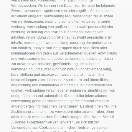
verbessern und, vorbehaltlich Ihrer Zustimmung, zu
Werbezwecken. Wir können Ihre Daten zum Beispiel für folgende
Zwecke verwenden: speichern von oder zugriff auf informationen
auf einem endgerät, verwendung reduzierter daten zur auswahl
von werbeanzeigen, erstellung von profilen für personalisierte
werbung, verwendung von profilen zur auswahl personalisierter
werbung, erstellung von profilen zur personalisierung von
WILLKOMMEN IN DER
SPORT UND 
inhalten, verwendung von profilen zur auswahl personalisierter
FERIENREGION RATSCHINGS
MENGE WOW
inhalte, messung der werbeleistung, messung der performance
von inhalten, analyse von zielgruppen durch statistiken oder
kombinationen von daten aus verschiedenen quellen, entwicklung
JAUFENTAL
SKIFAHREN
und verbesserung der angebote, verwendung reduzierter daten
zur auswahl von inhalten, gewährleistung der sicherheit,
verhinderung und aufdeckung von betrug und fehlerbehebung,
RATSCHINGS
WANDERN
bereitstellung und anzeige von werbung und inhalten, ihre
entscheidungen zum datenschutz speichern und übermitteln,
RIDNAUNTAL
HOCHALPINE
abgleichung und kombination von daten aus unterschiedlichen
quellen, verknüpfung verschiedener endgeräte, identifikation von
endgeräten anhand automatisch übermittelter informationen,
BERGBAHNEN
BIKEN
verwendung genauer standortdaten, geräte anhand von aktiv
angeforderten informationen identifizieren. Es steht Ihnen frei, Ihre
SKISCHULE RATSCHINGS
LANGLAUFEN
Zustimmung zu erteilen, zu verweigern oder zu widerrufen, ohne
dass dies zu wesentlichen Einschränkungen führt. Wenn Sie auf
„Cookies akzeptieren" klicken, erklären Sie sich mit der
LUISL'S SKISCHULE IN RATSCHINGS
WASSER ERLE
Verwendung von Cookies und ähnlichen Tools einverstanden.