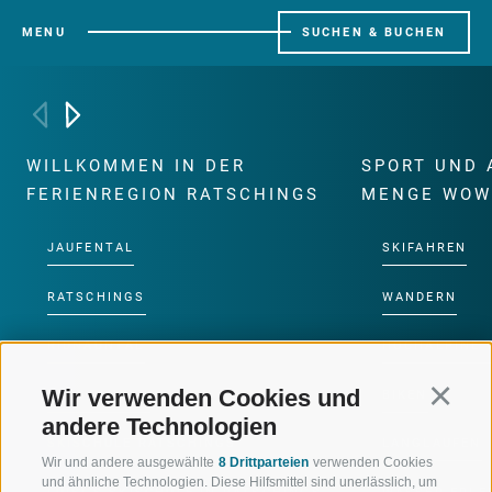
MENU
SUCHEN & BUCHEN
WILLKOMMEN IN DER
SPORT UND 
FERIENREGION RATSCHINGS
MENGE WOW
JAUFENTAL
SKIFAHREN
RATSCHINGS
WANDERN
RIDNAUNTAL
HOCHALPINE
Wir verwenden Cookies und
Continu
BERGBAHNEN
BIKEN
andere Technologien
SKISCHULE RATSCHINGS
LANGLAUFEN
Wir und andere ausgewählte
8 Drittparteien
verwenden Cookies
und ähnliche Technologien. Diese Hilfsmittel sind unerlässlich, um