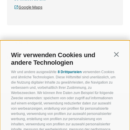
Google Maps
TERMINE
Wir verwenden Cookies und
Continu
06.08. - 27.08.2026 10:00 - 10:30
andere Technologien
Wir und andere ausgewählte
8 Drittparteien
verwenden Cookies
und ähnliche Technologien. Diese Hilfsmittel sind unerlässlich, um
die Nutzung digitaler Inhalte zu gewährleisten, die Navigation zu
verbessern und, vorbehaltlich Ihrer Zustimmung, zu
Werbezwecken. Wir können Ihre Daten zum Beispiel für folgende
Zwecke verwenden: speichern von oder zugriff auf informationen
auf einem endgerät, verwendung reduzierter daten zur auswahl
von werbeanzeigen, erstellung von profilen für personalisierte
werbung, verwendung von profilen zur auswahl personalisierter
werbung, erstellung von profilen zur personalisierung von
WILLKOMMEN IN DER
SPORT UND 
inhalten, verwendung von profilen zur auswahl personalisierter
FERIENREGION RATSCHINGS
MENGE WOW
inhalte, messung der werbeleistung, messung der performance