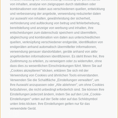
von inhalten, analyse von zielgruppen durch statistiken oder
kombinationen von daten aus verschiedenen quellen, entwicklung
JAUFENTAL
SKIFAHREN
und verbesserung der angebote, verwendung reduzierter daten
zur auswahl von inhalten, gewährleistung der sicherheit,
RATSCHINGS
WANDERN
verhinderung und aufdeckung von betrug und fehlerbehebung,
bereitstellung und anzeige von werbung und inhalten, ihre
entscheidungen zum datenschutz speichern und übermitteln,
RIDNAUNTAL
HOCHALPINE
abgleichung und kombination von daten aus unterschiedlichen
quellen, verknüpfung verschiedener endgeräte, identifikation von
BERGBAHNEN
BIKEN
endgeräten anhand automatisch übermittelter informationen,
verwendung genauer standortdaten, geräte anhand von aktiv
angeforderten informationen identifizieren. Es steht Ihnen frei, Ihre
SKISCHULE RATSCHINGS
LANGLAUFEN
Zustimmung zu erteilen, zu verweigern oder zu widerrufen, ohne
dass dies zu wesentlichen Einschränkungen führt. Wenn Sie auf
LUISL'S SKISCHULE IN RATSCHINGS
WASSER ERLE
„Cookies akzeptieren" klicken, erklären Sie sich mit der
Verwendung von Cookies und ähnlichen Tools einverstanden.
Verwenden Sie die Schaltfläche „Einstellungen verwalten", um
Ihre Auswahl anzupassen oder „Alle ablehnen", um ohne Cookies
fortzufahren, die nicht unbedingt erforderlich sind. Sie können Ihre
Einstellungen jederzeit ändern, indem Sie auf den Link „Cookie-
Einstellungen" unten auf der Seite oder auf das Schildsymbol
FOLGE UNS AUF SOCIAL MEDIA
unten links klicken. Ihre Einstellungen gelten nur für das
verwendete Gerät.