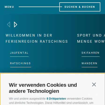
MENU
SUCHEN & BUCHEN
WILLKOMMEN IN DER
SPORT UND 
FERIENREGION RATSCHINGS
MENGE WOW
JAUFENTAL
SKIFAHREN
RATSCHINGS
WANDERN
RIDNAUNTAL
HOCHALPINE
Wir verwenden Cookies und
Continu
BERGBAHNEN
BIKEN
andere Technologien
SKISCHULE RATSCHINGS
LANGLAUFEN
Wir und andere ausgewählte
8 Drittparteien
verwenden Cookies
und ähnliche Technologien. Diese Hilfsmittel sind unerlässlich, um