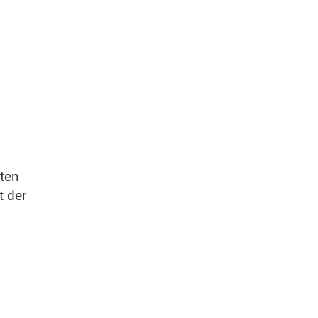
lten
t der