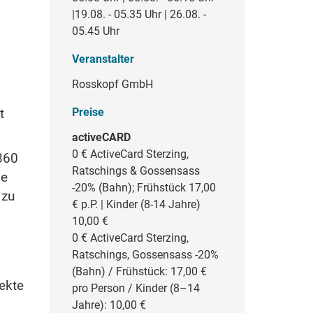
|19.08. - 05.35 Uhr | 26.08. -
05.45 Uhr
Veranstalter
Rosskopf GmbH
t
Preise
activeCARD
0 €
ActiveCard Sterzing,
860
Ratschings & Gossensass
ie
-20% (Bahn); Frühstück 17,00
 zu
€ p.P. | Kinder (8-14 Jahre)
10,00 €
0 €
ActiveCard Sterzing,
Ratschings, Gossensass -20%
(Bahn) / Frühstück: 17,00 €
ekte
pro Person / Kinder (8–14
Jahre): 10,00 €