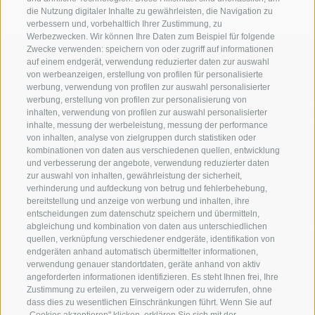
die Nutzung digitaler Inhalte zu gewährleisten, die Navigation zu
verbessern und, vorbehaltlich Ihrer Zustimmung, zu
Werbezwecken. Wir können Ihre Daten zum Beispiel für folgende
Zwecke verwenden: speichern von oder zugriff auf informationen
auf einem endgerät, verwendung reduzierter daten zur auswahl
von werbeanzeigen, erstellung von profilen für personalisierte
werbung, verwendung von profilen zur auswahl personalisierter
werbung, erstellung von profilen zur personalisierung von
WILLKOMMEN IN DER
SPORT UND 
inhalten, verwendung von profilen zur auswahl personalisierter
FERIENREGION RATSCHINGS
MENGE WOW
inhalte, messung der werbeleistung, messung der performance
von inhalten, analyse von zielgruppen durch statistiken oder
kombinationen von daten aus verschiedenen quellen, entwicklung
JAUFENTAL
SKIFAHREN
und verbesserung der angebote, verwendung reduzierter daten
zur auswahl von inhalten, gewährleistung der sicherheit,
RATSCHINGS
WANDERN
verhinderung und aufdeckung von betrug und fehlerbehebung,
bereitstellung und anzeige von werbung und inhalten, ihre
entscheidungen zum datenschutz speichern und übermitteln,
RIDNAUNTAL
HOCHALPINE
abgleichung und kombination von daten aus unterschiedlichen
quellen, verknüpfung verschiedener endgeräte, identifikation von
BERGBAHNEN
BIKEN
endgeräten anhand automatisch übermittelter informationen,
verwendung genauer standortdaten, geräte anhand von aktiv
angeforderten informationen identifizieren. Es steht Ihnen frei, Ihre
SKISCHULE RATSCHINGS
LANGLAUFEN
Zustimmung zu erteilen, zu verweigern oder zu widerrufen, ohne
dass dies zu wesentlichen Einschränkungen führt. Wenn Sie auf
LUISL'S SKISCHULE IN RATSCHINGS
WASSER ERLE
„Cookies akzeptieren" klicken, erklären Sie sich mit der