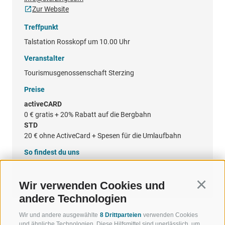
Zur Website
Treffpunkt
Talstation Rosskopf um 10.00 Uhr
Veranstalter
Tourismusgenossenschaft Sterzing
Preise
activeCARD
0 €
gratis + 20% Rabatt auf die Bergbahn
STD
20 €
ohne ActiveCard + Spesen für die Umlaufbahn
So findest du uns
Google Maps
Wir verwenden Cookies und
Continu
andere Technologien
Wir und andere ausgewählte
8 Drittparteien
verwenden Cookies
und ähnliche Technologien. Diese Hilfsmittel sind unerlässlich, um