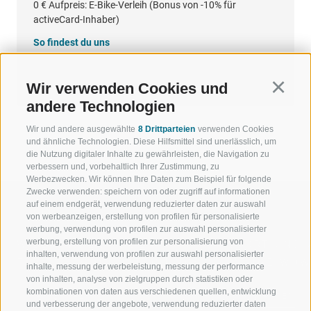
0 €
Aufpreis: E-Bike-Verleih (Bonus von -10% für
activeCard-Inhaber)
So findest du uns
Google Maps
Wir verwenden Cookies und
Continu
andere Technologien
Wir und andere ausgewählte
8 Drittparteien
verwenden Cookies
und ähnliche Technologien. Diese Hilfsmittel sind unerlässlich, um
die Nutzung digitaler Inhalte zu gewährleisten, die Navigation zu
verbessern und, vorbehaltlich Ihrer Zustimmung, zu
Werbezwecken. Wir können Ihre Daten zum Beispiel für folgende
Zwecke verwenden: speichern von oder zugriff auf informationen
auf einem endgerät, verwendung reduzierter daten zur auswahl
von werbeanzeigen, erstellung von profilen für personalisierte
werbung, verwendung von profilen zur auswahl personalisierter
werbung, erstellung von profilen zur personalisierung von
WILLKOMMEN IN DER
SPORT UND 
inhalten, verwendung von profilen zur auswahl personalisierter
FERIENREGION RATSCHINGS
MENGE WOW
inhalte, messung der werbeleistung, messung der performance
von inhalten, analyse von zielgruppen durch statistiken oder
kombinationen von daten aus verschiedenen quellen, entwicklung
JAUFENTAL
SKIFAHREN
und verbesserung der angebote, verwendung reduzierter daten