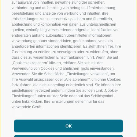
zur auswahl von inhalten, gewährleistung der sicherheit,
RATSCHINGS
WANDERN
verhinderung und aufdeckung von betrug und fehlerbehebung,
bereitstellung und anzeige von werbung und inhalten, ihre
entscheidungen zum datenschutz speichern und übermitteln,
RIDNAUNTAL
HOCHALPINE
abgleichung und kombination von daten aus unterschiedlichen
quellen, verknüpfung verschiedener endgeräte, identifikation von
BERGBAHNEN
BIKEN
endgeräten anhand automatisch übermittelter informationen,
verwendung genauer standortdaten, geräte anhand von aktiv
angeforderten informationen identifizieren. Es steht Ihnen frei, Ihre
SKISCHULE RATSCHINGS
LANGLAUFEN
Zustimmung zu erteilen, zu verweigern oder zu widerrufen, ohne
dass dies zu wesentlichen Einschränkungen führt. Wenn Sie auf
LUISL'S SKISCHULE IN RATSCHINGS
WASSER ERLE
„Cookies akzeptieren" klicken, erklären Sie sich mit der
Verwendung von Cookies und ähnlichen Tools einverstanden.
Verwenden Sie die Schaltfläche „Einstellungen verwalten", um
Ihre Auswahl anzupassen oder „Alle ablehnen", um ohne Cookies
fortzufahren, die nicht unbedingt erforderlich sind. Sie können Ihre
Einstellungen jederzeit ändern, indem Sie auf den Link „Cookie-
Einstellungen" unten auf der Seite oder auf das Schildsymbol
FOLGE UNS AUF SOCIAL MEDIA
unten links klicken. Ihre Einstellungen gelten nur für das
verwendete Gerät.
OK