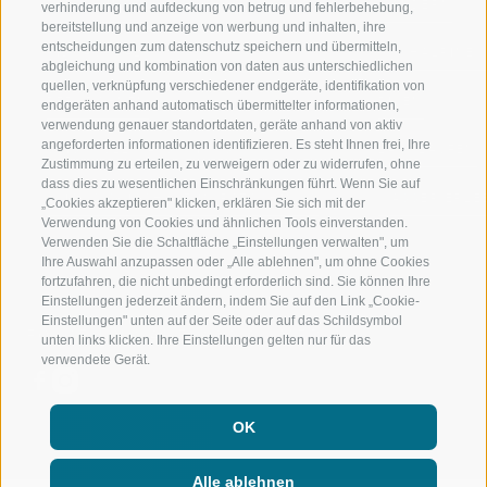
RATSCHINGS
WANDERN
verhinderung und aufdeckung von betrug und fehlerbehebung,
bereitstellung und anzeige von werbung und inhalten, ihre
entscheidungen zum datenschutz speichern und übermitteln,
RIDNAUNTAL
HOCHALPINE
abgleichung und kombination von daten aus unterschiedlichen
quellen, verknüpfung verschiedener endgeräte, identifikation von
BERGBAHNEN
BIKEN
endgeräten anhand automatisch übermittelter informationen,
verwendung genauer standortdaten, geräte anhand von aktiv
angeforderten informationen identifizieren. Es steht Ihnen frei, Ihre
SKISCHULE RATSCHINGS
LANGLAUFEN
Zustimmung zu erteilen, zu verweigern oder zu widerrufen, ohne
dass dies zu wesentlichen Einschränkungen führt. Wenn Sie auf
LUISL'S SKISCHULE IN RATSCHINGS
WASSER ERLE
„Cookies akzeptieren" klicken, erklären Sie sich mit der
Verwendung von Cookies und ähnlichen Tools einverstanden.
Verwenden Sie die Schaltfläche „Einstellungen verwalten", um
Ihre Auswahl anzupassen oder „Alle ablehnen", um ohne Cookies
fortzufahren, die nicht unbedingt erforderlich sind. Sie können Ihre
Einstellungen jederzeit ändern, indem Sie auf den Link „Cookie-
Einstellungen" unten auf der Seite oder auf das Schildsymbol
FOLGE UNS AUF SOCIAL MEDIA
unten links klicken. Ihre Einstellungen gelten nur für das
verwendete Gerät.
OK
Alle ablehnen