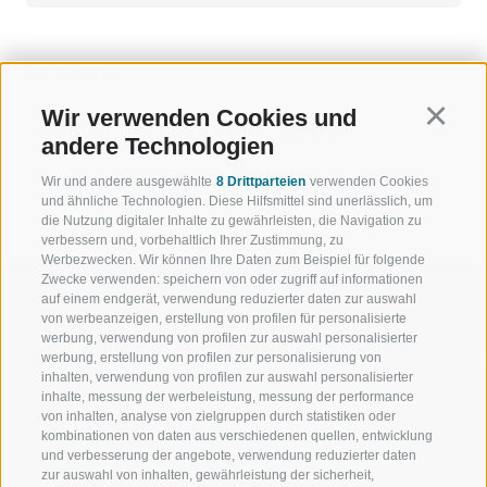
TERMINE
Wir verwenden Cookies und
Continu
06.08. - 10.09.2026 21:00 - 23:00
andere Technologien
Wir und andere ausgewählte
8 Drittparteien
verwenden Cookies
und ähnliche Technologien. Diese Hilfsmittel sind unerlässlich, um
die Nutzung digitaler Inhalte zu gewährleisten, die Navigation zu
verbessern und, vorbehaltlich Ihrer Zustimmung, zu
Werbezwecken. Wir können Ihre Daten zum Beispiel für folgende
Zwecke verwenden: speichern von oder zugriff auf informationen
auf einem endgerät, verwendung reduzierter daten zur auswahl
von werbeanzeigen, erstellung von profilen für personalisierte
werbung, verwendung von profilen zur auswahl personalisierter
werbung, erstellung von profilen zur personalisierung von
WILLKOMMEN IN DER
SPORT UND 
inhalten, verwendung von profilen zur auswahl personalisierter
FERIENREGION RATSCHINGS
MENGE WOW
inhalte, messung der werbeleistung, messung der performance
von inhalten, analyse von zielgruppen durch statistiken oder
kombinationen von daten aus verschiedenen quellen, entwicklung
JAUFENTAL
SKIFAHREN
und verbesserung der angebote, verwendung reduzierter daten
zur auswahl von inhalten, gewährleistung der sicherheit,