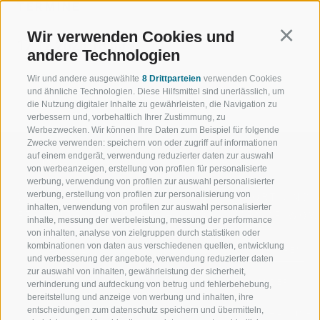
TERMINE
Wir verwenden Cookies und
Continu
17.12.2026 18:00
andere Technologien
Wir und andere ausgewählte
8 Drittparteien
verwenden Cookies
und ähnliche Technologien. Diese Hilfsmittel sind unerlässlich, um
die Nutzung digitaler Inhalte zu gewährleisten, die Navigation zu
verbessern und, vorbehaltlich Ihrer Zustimmung, zu
Werbezwecken. Wir können Ihre Daten zum Beispiel für folgende
Zwecke verwenden: speichern von oder zugriff auf informationen
auf einem endgerät, verwendung reduzierter daten zur auswahl
von werbeanzeigen, erstellung von profilen für personalisierte
werbung, verwendung von profilen zur auswahl personalisierter
werbung, erstellung von profilen zur personalisierung von
WILLKOMMEN IN DER
SPORT UND 
inhalten, verwendung von profilen zur auswahl personalisierter
FERIENREGION RATSCHINGS
MENGE WOW
inhalte, messung der werbeleistung, messung der performance
von inhalten, analyse von zielgruppen durch statistiken oder
kombinationen von daten aus verschiedenen quellen, entwicklung
JAUFENTAL
SKIFAHREN
und verbesserung der angebote, verwendung reduzierter daten
zur auswahl von inhalten, gewährleistung der sicherheit,
RATSCHINGS
WANDERN
verhinderung und aufdeckung von betrug und fehlerbehebung,
bereitstellung und anzeige von werbung und inhalten, ihre
entscheidungen zum datenschutz speichern und übermitteln,
RIDNAUNTAL
HOCHALPINE