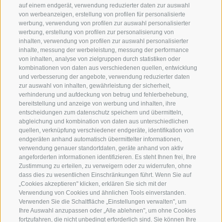
auf einem endgerät, verwendung reduzierter daten zur auswahl
von werbeanzeigen, erstellung von profilen für personalisierte
werbung, verwendung von profilen zur auswahl personalisierter
werbung, erstellung von profilen zur personalisierung von
WILLKOMMEN IN DER
SPORT UND 
inhalten, verwendung von profilen zur auswahl personalisierter
FERIENREGION RATSCHINGS
MENGE WOW
inhalte, messung der werbeleistung, messung der performance
von inhalten, analyse von zielgruppen durch statistiken oder
kombinationen von daten aus verschiedenen quellen, entwicklung
JAUFENTAL
SKIFAHREN
und verbesserung der angebote, verwendung reduzierter daten
zur auswahl von inhalten, gewährleistung der sicherheit,
RATSCHINGS
WANDERN
verhinderung und aufdeckung von betrug und fehlerbehebung,
bereitstellung und anzeige von werbung und inhalten, ihre
entscheidungen zum datenschutz speichern und übermitteln,
RIDNAUNTAL
HOCHALPINE
abgleichung und kombination von daten aus unterschiedlichen
quellen, verknüpfung verschiedener endgeräte, identifikation von
BERGBAHNEN
BIKEN
endgeräten anhand automatisch übermittelter informationen,
verwendung genauer standortdaten, geräte anhand von aktiv
angeforderten informationen identifizieren. Es steht Ihnen frei, Ihre
SKISCHULE RATSCHINGS
LANGLAUFEN
Zustimmung zu erteilen, zu verweigern oder zu widerrufen, ohne
dass dies zu wesentlichen Einschränkungen führt. Wenn Sie auf
LUISL'S SKISCHULE IN RATSCHINGS
WASSER ERLE
„Cookies akzeptieren" klicken, erklären Sie sich mit der
Verwendung von Cookies und ähnlichen Tools einverstanden.
Verwenden Sie die Schaltfläche „Einstellungen verwalten", um
Ihre Auswahl anzupassen oder „Alle ablehnen", um ohne Cookies
fortzufahren, die nicht unbedingt erforderlich sind. Sie können Ihre