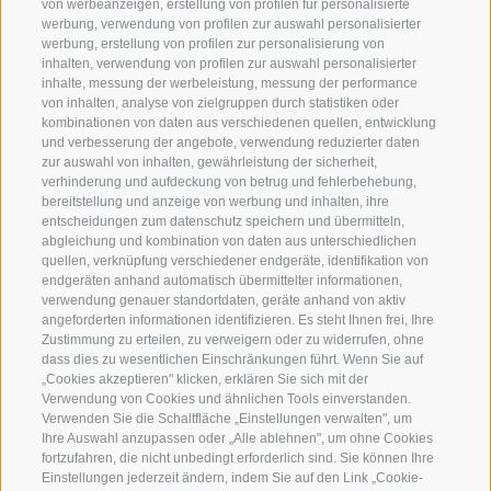
von werbeanzeigen, erstellung von profilen für personalisierte
werbung, verwendung von profilen zur auswahl personalisierter
werbung, erstellung von profilen zur personalisierung von
WILLKOMMEN IN DER
SPORT UND 
inhalten, verwendung von profilen zur auswahl personalisierter
FERIENREGION RATSCHINGS
MENGE WOW
inhalte, messung der werbeleistung, messung der performance
von inhalten, analyse von zielgruppen durch statistiken oder
kombinationen von daten aus verschiedenen quellen, entwicklung
JAUFENTAL
SKIFAHREN
und verbesserung der angebote, verwendung reduzierter daten
zur auswahl von inhalten, gewährleistung der sicherheit,
RATSCHINGS
WANDERN
verhinderung und aufdeckung von betrug und fehlerbehebung,
bereitstellung und anzeige von werbung und inhalten, ihre
entscheidungen zum datenschutz speichern und übermitteln,
RIDNAUNTAL
HOCHALPINE
abgleichung und kombination von daten aus unterschiedlichen
quellen, verknüpfung verschiedener endgeräte, identifikation von
BERGBAHNEN
BIKEN
endgeräten anhand automatisch übermittelter informationen,
verwendung genauer standortdaten, geräte anhand von aktiv
angeforderten informationen identifizieren. Es steht Ihnen frei, Ihre
SKISCHULE RATSCHINGS
LANGLAUFEN
Zustimmung zu erteilen, zu verweigern oder zu widerrufen, ohne
dass dies zu wesentlichen Einschränkungen führt. Wenn Sie auf
LUISL'S SKISCHULE IN RATSCHINGS
WASSER ERLE
„Cookies akzeptieren" klicken, erklären Sie sich mit der
Verwendung von Cookies und ähnlichen Tools einverstanden.
Verwenden Sie die Schaltfläche „Einstellungen verwalten", um
Ihre Auswahl anzupassen oder „Alle ablehnen", um ohne Cookies
fortzufahren, die nicht unbedingt erforderlich sind. Sie können Ihre
Einstellungen jederzeit ändern, indem Sie auf den Link „Cookie-