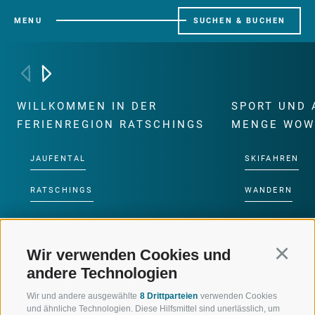
MENU
SUCHEN & BUCHEN
WILLKOMMEN IN DER
SPORT UND 
FERIENREGION RATSCHINGS
MENGE WOW
JAUFENTAL
SKIFAHREN
RATSCHINGS
WANDERN
RIDNAUNTAL
HOCHALPINE
Wir verwenden Cookies und
Continu
BERGBAHNEN
BIKEN
andere Technologien
SKISCHULE RATSCHINGS
LANGLAUFEN
Wir und andere ausgewählte
8 Drittparteien
verwenden Cookies
und ähnliche Technologien. Diese Hilfsmittel sind unerlässlich, um