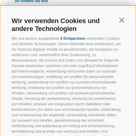
So findest du uns
Google Maps
Wir verwenden Cookies und
Continu
andere Technologien
Wir und andere ausgewählte
8 Drittparteien
verwenden Cookies
und ähnliche Technologien. Diese Hilfsmittel sind unerlässlich, um
die Nutzung digitaler Inhalte zu gewährleisten, die Navigation zu
verbessern und, vorbehaltlich Ihrer Zustimmung, zu
Werbezwecken. Wir können Ihre Daten zum Beispiel für folgende
Zwecke verwenden: speichern von oder zugriff auf informationen
auf einem endgerät, verwendung reduzierter daten zur auswahl
von werbeanzeigen, erstellung von profilen für personalisierte
werbung, verwendung von profilen zur auswahl personalisierter
werbung, erstellung von profilen zur personalisierung von
WILLKOMMEN IN DER
SPORT UND 
inhalten, verwendung von profilen zur auswahl personalisierter
FERIENREGION RATSCHINGS
MENGE WOW
inhalte, messung der werbeleistung, messung der performance
von inhalten, analyse von zielgruppen durch statistiken oder
kombinationen von daten aus verschiedenen quellen, entwicklung
JAUFENTAL
SKIFAHREN
und verbesserung der angebote, verwendung reduzierter daten
zur auswahl von inhalten, gewährleistung der sicherheit,
RATSCHINGS
WANDERN
verhinderung und aufdeckung von betrug und fehlerbehebung,
bereitstellung und anzeige von werbung und inhalten, ihre