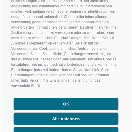
entscheidungen zum datenschutz speichern und übermitteln,
RIDNAUNTAL
HOCHALPINE
abgleichung und kombination von daten aus unterschiedlichen
quellen, verknüpfung verschiedener endgeräte, identifikation von
BERGBAHNEN
BIKEN
endgeräten anhand automatisch übermittelter informationen,
verwendung genauer standortdaten, geräte anhand von aktiv
angeforderten informationen identifizieren. Es steht Ihnen frei, Ihre
SKISCHULE RATSCHINGS
LANGLAUFEN
Zustimmung zu erteilen, zu verweigern oder zu widerrufen, ohne
dass dies zu wesentlichen Einschränkungen führt. Wenn Sie auf
LUISL'S SKISCHULE IN RATSCHINGS
WASSER ERLE
„Cookies akzeptieren" klicken, erklären Sie sich mit der
Verwendung von Cookies und ähnlichen Tools einverstanden.
Verwenden Sie die Schaltfläche „Einstellungen verwalten", um
Ihre Auswahl anzupassen oder „Alle ablehnen", um ohne Cookies
fortzufahren, die nicht unbedingt erforderlich sind. Sie können Ihre
Einstellungen jederzeit ändern, indem Sie auf den Link „Cookie-
Einstellungen" unten auf der Seite oder auf das Schildsymbol
FOLGE UNS AUF SOCIAL MEDIA
unten links klicken. Ihre Einstellungen gelten nur für das
verwendete Gerät.
OK
Alle ablehnen
IMPRESSUM
|
SITEMAP
|
TRANSPARENTE VERWALTUNG
|