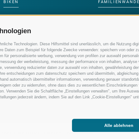
BIKEN
FAMILIENWAND
LANGLAUFEN
SKIFAHREN MIT 
hnologien
WASSER ERLEBEN
KINDERPROGRA
iche Technologien. Diese Hilfsmittel sind unerlässlich, um die Nutzung digit
re Daten zum Beispiel für folgende Zwecke verwenden: speichern von oder zu
n für personalisierte werbung, verwendung von profilen zur auswahl personalis
e, messung der werbeleistung, messung der performance von inhalten, analyse
, verwendung reduzierter daten zur auswahl von inhalten, gewährleistung der
 ihre entscheidungen zum datenschutz speichern und übermitteln, abgleichung
nhand automatisch übermittelter informationen, verwendung genauer standortd
erweigern oder zu widerrufen, ohne dass dies zu wesentlichen Einschränkungen 
en. Verwenden Sie die Schaltfläche „Einstellungen verwalten", um Ihre Ausw
nstellungen jederzeit ändern, indem Sie auf den Link „Cookie-Einstellungen" un
Alle ablehnen
|
COOKIE-RICHTLINIE
|
PRIVACY
|
Cookie Präferenzen