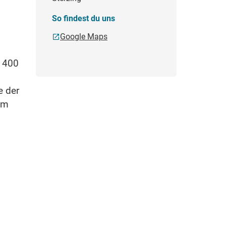
So findest du uns
Google Maps
r 400
e der
um