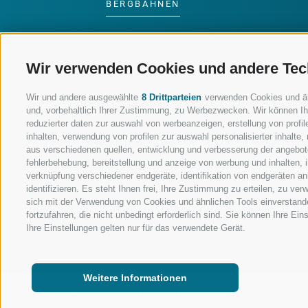
BERGBAHNEN
SKISCHULE RATSCHINGS
Wir verwenden Cookies und andere Tec
LUISL'S SKISCHULE IN
RATSCHINGS
Wir und andere ausgewählte
8 Drittparteien
verwenden Cookies und ähnl
und, vorbehaltlich Ihrer Zustimmung, zu Werbezwecken. Wir können Ih
reduzierter daten zur auswahl von werbeanzeigen, erstellung von profile
inhalten, verwendung von profilen zur auswahl personalisierter inhalt
aus verschiedenen quellen, entwicklung und verbesserung der angebote
fehlerbehebung, bereitstellung und anzeige von werbung und inhalten,
FOLGE UNS AUF SOCIAL MEDIA
verknüpfung verschiedener endgeräte, identifikation von endgeräten a
identifizieren. Es steht Ihnen frei, Ihre Zustimmung zu erteilen, zu v
sich mit der Verwendung von Cookies und ähnlichen Tools einverstand
fortzufahren, die nicht unbedingt erforderlich sind. Sie können Ihre Ei
Ihre Einstellungen gelten nur für das verwendete Gerät.
Weitere Informationen
IMPRESSUM
|
SITEMAP
|
TRANSPARENTE VERWALTUNG