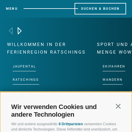
MENU
SUCHEN & BUCHEN
WILLKOMMEN IN DER
SPORT UND 
FERIENREGION RATSCHINGS
MENGE WOW
JAUFENTAL
SKIFAHREN
RATSCHINGS
WANDERN
RIDNAUNTAL
HOCHALPINE
Wir verwenden Cookies und
Continu
BERGBAHNEN
BIKEN
andere Technologien
SKISCHULE RATSCHINGS
LANGLAUFEN
Wir und andere ausgewählte
8 Drittparteien
verwenden Cookies
und ähnliche Technologien. Diese Hilfsmittel sind unerlässlich, um