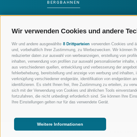
BERGBAHNEN
SKISCHULE RATSCHINGS
Wir verwenden Cookies und andere Tec
LUISL'S SKISCHULE IN
RATSCHINGS
Wir und andere ausgewählte
8 Drittparteien
verwenden Cookies und ähnl
und, vorbehaltlich Ihrer Zustimmung, zu Werbezwecken. Wir können Ih
reduzierter daten zur auswahl von werbeanzeigen, erstellung von profile
inhalten, verwendung von profilen zur auswahl personalisierter inhalt
aus verschiedenen quellen, entwicklung und verbesserung der angebote
fehlerbehebung, bereitstellung und anzeige von werbung und inhalten,
FOLGE UNS AUF SOCIAL MEDIA
verknüpfung verschiedener endgeräte, identifikation von endgeräten a
identifizieren. Es steht Ihnen frei, Ihre Zustimmung zu erteilen, zu v
sich mit der Verwendung von Cookies und ähnlichen Tools einverstand
fortzufahren, die nicht unbedingt erforderlich sind. Sie können Ihre Ei
Ihre Einstellungen gelten nur für das verwendete Gerät.
Weitere Informationen
IMPRESSUM
|
SITEMAP
|
TRANSPARENTE VERWALTUNG