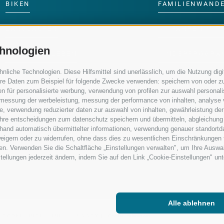
BIKEN
FAMILIENWAND
LANGLAUFEN
SKIFAHREN MIT 
hnologien
WASSER ERLEBEN
KINDERPROGRA
iche Technologien. Diese Hilfsmittel sind unerlässlich, um die Nutzung digit
re Daten zum Beispiel für folgende Zwecke verwenden: speichern von oder zu
n für personalisierte werbung, verwendung von profilen zur auswahl personalis
e, messung der werbeleistung, messung der performance von inhalten, analyse
, verwendung reduzierter daten zur auswahl von inhalten, gewährleistung der
 ihre entscheidungen zum datenschutz speichern und übermitteln, abgleichung
nhand automatisch übermittelter informationen, verwendung genauer standortd
erweigern oder zu widerrufen, ohne dass dies zu wesentlichen Einschränkungen 
en. Verwenden Sie die Schaltfläche „Einstellungen verwalten", um Ihre Ausw
nstellungen jederzeit ändern, indem Sie auf den Link „Cookie-Einstellungen" un
Alle ablehnen
|
COOKIE-RICHTLINIE
|
PRIVACY
|
Cookie Präferenzen