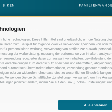
BIKEN
FAMILIENWAND
LANGLAUFEN
SKIFAHREN MIT 
hnologien
WASSER ERLEBEN
KINDERPROGRA
iche Technologien. Diese Hilfsmittel sind unerlässlich, um die Nutzung digit
re Daten zum Beispiel für folgende Zwecke verwenden: speichern von oder zu
n für personalisierte werbung, verwendung von profilen zur auswahl personalis
e, messung der werbeleistung, messung der performance von inhalten, analyse
, verwendung reduzierter daten zur auswahl von inhalten, gewährleistung der
 ihre entscheidungen zum datenschutz speichern und übermitteln, abgleichung
nhand automatisch übermittelter informationen, verwendung genauer standortd
erweigern oder zu widerrufen, ohne dass dies zu wesentlichen Einschränkungen 
en. Verwenden Sie die Schaltfläche „Einstellungen verwalten", um Ihre Ausw
nstellungen jederzeit ändern, indem Sie auf den Link „Cookie-Einstellungen" un
Alle ablehnen
|
COOKIE-RICHTLINIE
|
PRIVACY
|
Cookie Präferenzen