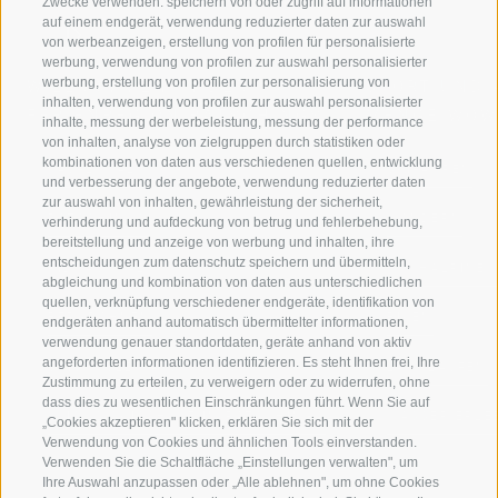
Zwecke verwenden: speichern von oder zugriff auf informationen
auf einem endgerät, verwendung reduzierter daten zur auswahl
von werbeanzeigen, erstellung von profilen für personalisierte
werbung, verwendung von profilen zur auswahl personalisierter
werbung, erstellung von profilen zur personalisierung von
WILLKOMMEN IN DER
SPORT UND 
inhalten, verwendung von profilen zur auswahl personalisierter
FERIENREGION RATSCHINGS
MENGE WOW
inhalte, messung der werbeleistung, messung der performance
von inhalten, analyse von zielgruppen durch statistiken oder
kombinationen von daten aus verschiedenen quellen, entwicklung
JAUFENTAL
SKIFAHREN
und verbesserung der angebote, verwendung reduzierter daten
zur auswahl von inhalten, gewährleistung der sicherheit,
RATSCHINGS
WANDERN
verhinderung und aufdeckung von betrug und fehlerbehebung,
bereitstellung und anzeige von werbung und inhalten, ihre
entscheidungen zum datenschutz speichern und übermitteln,
RIDNAUNTAL
HOCHALPINE
abgleichung und kombination von daten aus unterschiedlichen
quellen, verknüpfung verschiedener endgeräte, identifikation von
BERGBAHNEN
BIKEN
endgeräten anhand automatisch übermittelter informationen,
verwendung genauer standortdaten, geräte anhand von aktiv
angeforderten informationen identifizieren. Es steht Ihnen frei, Ihre
SKISCHULE RATSCHINGS
LANGLAUFEN
Zustimmung zu erteilen, zu verweigern oder zu widerrufen, ohne
dass dies zu wesentlichen Einschränkungen führt. Wenn Sie auf
LUISL'S SKISCHULE IN RATSCHINGS
WASSER ERLE
„Cookies akzeptieren" klicken, erklären Sie sich mit der
Verwendung von Cookies und ähnlichen Tools einverstanden.
Verwenden Sie die Schaltfläche „Einstellungen verwalten", um
Ihre Auswahl anzupassen oder „Alle ablehnen", um ohne Cookies