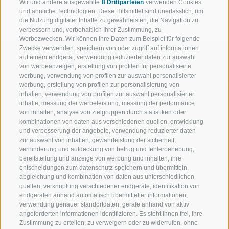
Wir und andere ausgewählte
8 Drittparteien
verwenden Cookies
und ähnliche Technologien. Diese Hilfsmittel sind unerlässlich, um
die Nutzung digitaler Inhalte zu gewährleisten, die Navigation zu
verbessern und, vorbehaltlich Ihrer Zustimmung, zu
Werbezwecken. Wir können Ihre Daten zum Beispiel für folgende
Zwecke verwenden: speichern von oder zugriff auf informationen
auf einem endgerät, verwendung reduzierter daten zur auswahl
von werbeanzeigen, erstellung von profilen für personalisierte
werbung, verwendung von profilen zur auswahl personalisierter
werbung, erstellung von profilen zur personalisierung von
WILLKOMMEN IN DER
SPORT UND 
inhalten, verwendung von profilen zur auswahl personalisierter
FERIENREGION RATSCHINGS
MENGE WOW
inhalte, messung der werbeleistung, messung der performance
von inhalten, analyse von zielgruppen durch statistiken oder
kombinationen von daten aus verschiedenen quellen, entwicklung
JAUFENTAL
SKIFAHREN
und verbesserung der angebote, verwendung reduzierter daten
zur auswahl von inhalten, gewährleistung der sicherheit,
RATSCHINGS
WANDERN
verhinderung und aufdeckung von betrug und fehlerbehebung,
bereitstellung und anzeige von werbung und inhalten, ihre
entscheidungen zum datenschutz speichern und übermitteln,
RIDNAUNTAL
HOCHALPINE
abgleichung und kombination von daten aus unterschiedlichen
quellen, verknüpfung verschiedener endgeräte, identifikation von
BERGBAHNEN
BIKEN
endgeräten anhand automatisch übermittelter informationen,
verwendung genauer standortdaten, geräte anhand von aktiv
angeforderten informationen identifizieren. Es steht Ihnen frei, Ihre
SKISCHULE RATSCHINGS
LANGLAUFEN
Zustimmung zu erteilen, zu verweigern oder zu widerrufen, ohne