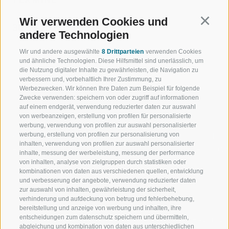
TERMINE
Wir verwenden Cookies und
Continu
30.10.2026 14:00 - 18:00
andere Technologien
Wir und andere ausgewählte
8 Drittparteien
verwenden Cookies
und ähnliche Technologien. Diese Hilfsmittel sind unerlässlich, um
die Nutzung digitaler Inhalte zu gewährleisten, die Navigation zu
verbessern und, vorbehaltlich Ihrer Zustimmung, zu
Werbezwecken. Wir können Ihre Daten zum Beispiel für folgende
Zwecke verwenden: speichern von oder zugriff auf informationen
auf einem endgerät, verwendung reduzierter daten zur auswahl
von werbeanzeigen, erstellung von profilen für personalisierte
werbung, verwendung von profilen zur auswahl personalisierter
werbung, erstellung von profilen zur personalisierung von
WILLKOMMEN IN DER
SPORT UND 
inhalten, verwendung von profilen zur auswahl personalisierter
FERIENREGION RATSCHINGS
MENGE WOW
inhalte, messung der werbeleistung, messung der performance
von inhalten, analyse von zielgruppen durch statistiken oder
kombinationen von daten aus verschiedenen quellen, entwicklung
JAUFENTAL
SKIFAHREN
und verbesserung der angebote, verwendung reduzierter daten
zur auswahl von inhalten, gewährleistung der sicherheit,
RATSCHINGS
WANDERN
verhinderung und aufdeckung von betrug und fehlerbehebung,
bereitstellung und anzeige von werbung und inhalten, ihre
entscheidungen zum datenschutz speichern und übermitteln,
RIDNAUNTAL
HOCHALPINE
abgleichung und kombination von daten aus unterschiedlichen