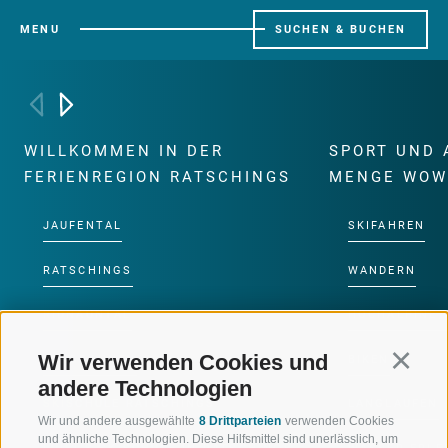
MENU
SUCHEN & BUCHEN
WILLKOMMEN IN DER
SPORT UND 
FERIENREGION RATSCHINGS
MENGE WOW
JAUFENTAL
SKIFAHREN
RATSCHINGS
WANDERN
RIDNAUNTAL
HOCHALPINE
Wir verwenden Cookies und
Continu
BERGBAHNEN
BIKEN
andere Technologien
SKISCHULE RATSCHINGS
LANGLAUFEN
Wir und andere ausgewählte
8 Drittparteien
verwenden Cookies
und ähnliche Technologien. Diese Hilfsmittel sind unerlässlich, um